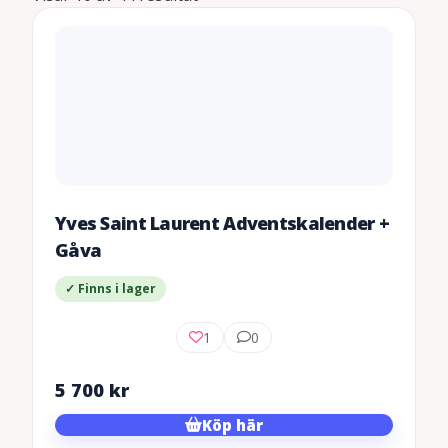
Yves Saint Laurent Adventskalender +
Gåva
✓ Finns i lager
1
0
5 700
kr
Köp här