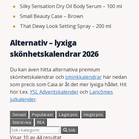
Silky Sensation Dry Oil Body Serum – 100 ml
Small Beauty Case – Brown
That Dewy Look Setting Spray – 200 ml
Alternativ – lyxiga
skönhetskalendrar 2026
Du kan även hitta alternativa premium
skönhetskalendrar och
sminkkalendrar
här nedan
som precis som Caia är åt det mer lyxiga hållet. Hit
hör t.ex.
YSL Adventskalender
och
Lancômes
julkalender
.
Senast
Populärast
Lägst pris
Högst pris
Störst rea
REA
Sök
Visar 10 av 44 resultat