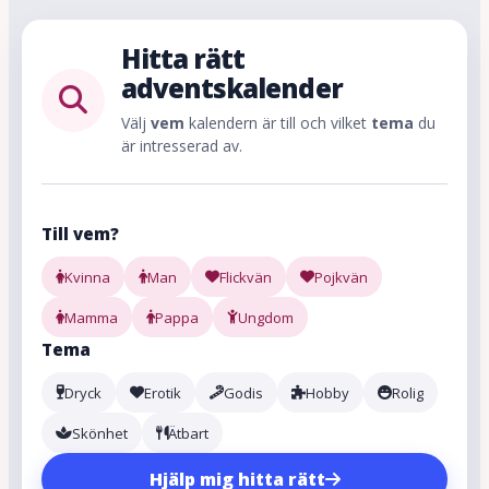
Hitta rätt
adventskalender
Välj
vem
kalendern är till och vilket
tema
du
är intresserad av.
Till vem?
Kvinna
Man
Flickvän
Pojkvän
Mamma
Pappa
Ungdom
Tema
Dryck
Erotik
Godis
Hobby
Rolig
Skönhet
Ätbart
Hjälp mig hitta rätt