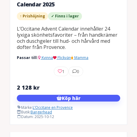
Calendar 2025
↑ Prishöjning
✓ Finns i lager
L’Occitane Advent Calendar innehåller 24
lyxiga skönhetsfavoriter – från handkrämer
och duschgeler till hud- och hårvård med
dofter från Provence.
Passar till:
Kvinna
Flickvän
Mamma
1
0
2 128
kr
Köp här
Märke:
L’Occitane en Provence
Butik:
Bangerhead
Datum: 2025-10-12