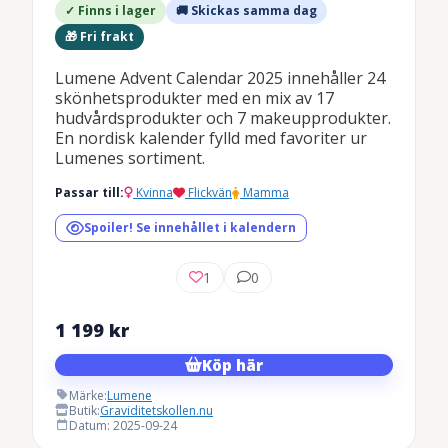
✓ Finns i lager
🚚 Skickas samma dag
🎁 Fri frakt
Lumene Advent Calendar 2025 innehåller 24
skönhetsprodukter med en mix av 17
hudvårdsprodukter och 7 makeupprodukter.
En nordisk kalender fylld med favoriter ur
Lumenes sortiment.
Passar till:
Kvinna
Flickvän
Mamma
Spoiler! Se innehållet i kalendern
1
0
1 199
kr
Köp här
Märke:
Lumene
Butik:
Graviditetskollen.nu
Datum: 2025-09-24