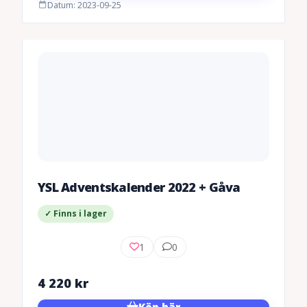
Datum: 2023-09-25
YSL Adventskalender 2022 + Gåva
✓ Finns i lager
1
0
4 220
kr
Köp här