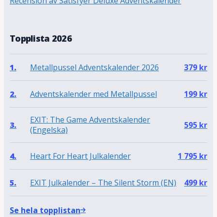
Recension av Satisfyer Deluxe Adventskalender
Topplista 2026
Metallpussel Adventskalender 2026
1.
379
kr
Adventskalender med Metallpussel
2.
199
kr
EXIT: The Game Adventskalender
3.
595
kr
(Engelska)
Heart For Heart Julkalender
4.
1 795
kr
EXIT Julkalender – The Silent Storm (EN)
5.
499
kr
Se hela topplistan