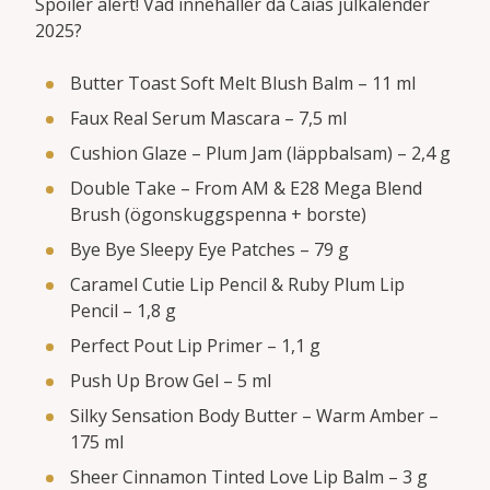
Spoiler alert! Vad innehåller då Caias julkalender
2025?
Butter Toast Soft Melt Blush Balm – 11 ml
Faux Real Serum Mascara – 7,5 ml
Cushion Glaze – Plum Jam (läppbalsam) – 2,4 g
Double Take – From AM & E28 Mega Blend
Brush (ögonskuggs­penna + borste)
Bye Bye Sleepy Eye Patches – 79 g
Caramel Cutie Lip Pencil & Ruby Plum Lip
Pencil – 1,8 g
Perfect Pout Lip Primer – 1,1 g
Push Up Brow Gel – 5 ml
Silky Sensation Body Butter – Warm Amber –
175 ml
Sheer Cinnamon Tinted Love Lip Balm – 3 g