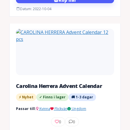
Datum: 2022-10-04
Carolina Herrera Advent Calendar
⚡ Nyhet
✓ Finns i lager
🚚 1-3 dagar
Passar till:
Kvinna
Flickvän
Ungdom
0
0