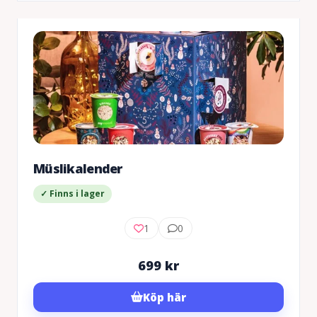
Müslikalender
✓ Finns i lager
1
0
699
kr
Köp här