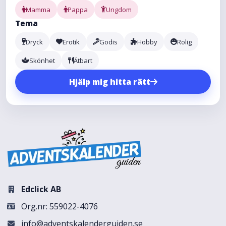
Mamma
Pappa
Ungdom
Tema
Dryck
Erotik
Godis
Hobby
Rolig
Skönhet
Ätbart
Hjälp mig hitta rätt
Edclick AB
Org.nr: 559022-4076
info@adventskalenderguiden.se