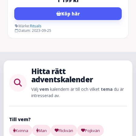
1 199
kr
Köp här
Märke:
Rituals
Datum: 2023-09-25
Hitta rätt
adventskalender
Välj
vem
kalendern är till och vilket
tema
du är
intresserad av.
Till vem?
Kvinna
Man
Flickvän
Pojkvän