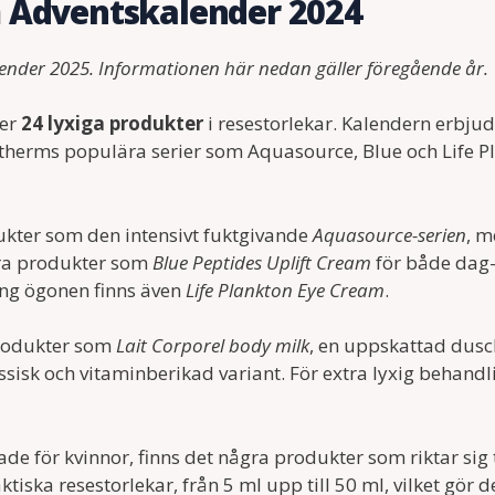
m Adventskalender 2024
lender 2025. Informationen här nedan gäller föregående år.
ler
24 lyxiga produkter
i resestorlekar. Kalendern erbju
iotherms populära serier som Aquasource, Blue och Life P
dukter som den intensivt fuktgivande
Aquasource-serien
, 
era produkter som
Blue Peptides Uplift Cream
för både dag-
ing ögonen finns även
Life Plankton Eye Cream
.
produkter som
Lait Corporel body milk
, en uppskattad dusc
k och vitaminberikad variant. För extra lyxig behandl
e för kvinnor, finns det några produkter som riktar sig 
iska resestorlekar, från 5 ml upp till 50 ml, vilket gör d