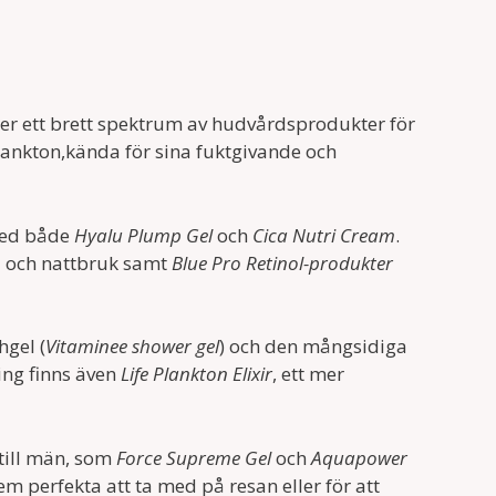
der ett brett spektrum av hudvårdsprodukter för
lankton,kända för sina fuktgivande och
med både
Hyalu Plump Gel
och
Cica Nutri Cream
.
 och nattbruk samt
Blue Pro Retinol-produkter
hgel (
Vitaminee shower gel
) och den mångsidiga
ing finns även
Life Plankton Elixir
, ett mer
till män, som
Force Supreme Gel
och
Aquapower
em perfekta att ta med på resan eller för att