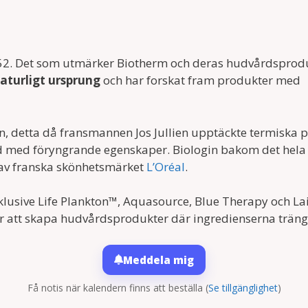
2. Det som utmärker Biotherm och deras hudvårdsprodu
aturligt ursprung
och har forskat fram produkter med
n, detta då fransmannen Jos Jullien upptäckte termiska 
ud med föryngrande egenskaper. Biologin bakom det hela
 av franska skönhetsmärket
L’Oréal
.
usive Life Plankton™, Aquasource, Blue Therapy och Lait 
r att skapa hudvårdsprodukter där ingredienserna tränger
Meddela mig
Få notis när kalendern finns att beställa
(
Se tillgänglighet
)