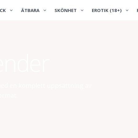
CK
ÄTBARA
SKÖNHET
EROTIK (18+)
ender
med en komplett uppsättning av
ormat.