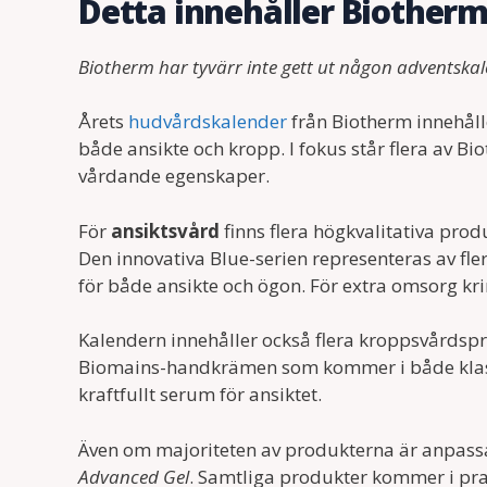
Detta innehåller Biother
Biotherm har tyvärr inte gett ut någon adventska
Årets
hudvårdskalender
från Biotherm innehål
både ansikte och kropp. I fokus står flera av B
vårdande egenskaper.
För
ansiktsvård
finns flera högkvalitativa pro
Den innovativa Blue-serien representeras av fl
för både ansikte och ögon. För extra omsorg kr
Kalendern innehåller också flera kroppsvårds
Biomains-handkrämen som kommer i både klassis
kraftfullt serum för ansiktet.
Även om majoriteten av produkterna är anpassad
Advanced Gel
. Samtliga produkter kommer i prakt