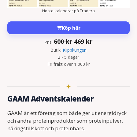
Nocco-kalendrar på Tradera
Köp här
Det
Det
600
kr
469
kr
Pris:
ursprungliga
nuvarande
Butik:
Klippkungen
2 - 5 dagar
priset
priset
Fri frakt över 1 000 kr
var:
är:
600 kr.
469 kr.
GAAM Adventskalender
GAAM är ett företag som både ger ut energidryck
och andra proteinprodukter som proteinpulver,
näringstillskott och proteinbars.