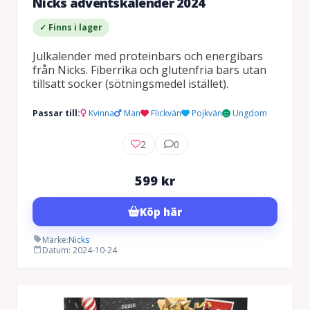
Nicks adventskalender 2024
✓ Finns i lager
Julkalender med proteinbars och energibars
från Nicks. Fiberrika och glutenfria bars utan
tillsatt socker (sötningsmedel istället).
Passar till:
Kvinna
Man
Flickvän
Pojkvän
Ungdom
2
0
599
kr
Köp här
Märke:
Nicks
Datum: 2024-10-24