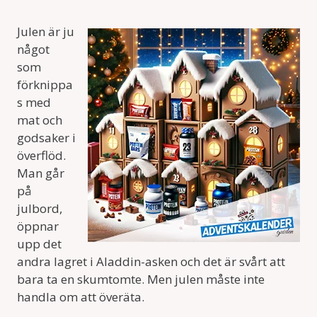
Julen är ju
något
som
förknippa
s med
mat och
godsaker i
överflöd.
Man går
på
julbord,
öppnar
upp det
andra lagret i Aladdin-asken och det är svårt att
bara ta en skumtomte. Men julen måste inte
handla om att överäta.