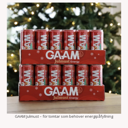
GAAM Julmust – för tomtar som behöver energipåfyllning