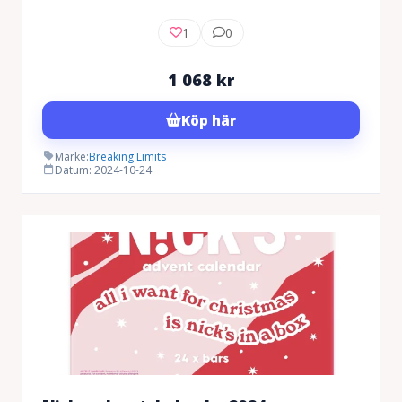
1
0
1 068
kr
Köp här
Märke:
Breaking Limits
Datum: 2024-10-24