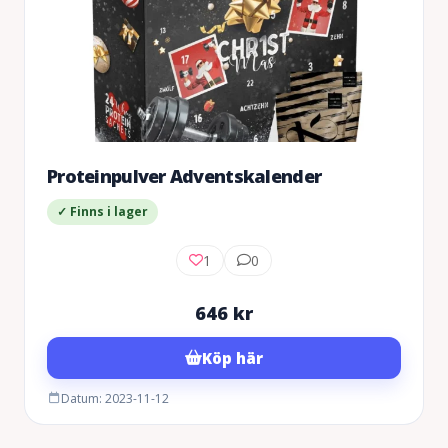
Proteinpulver Adventskalender
✓ Finns i lager
1
0
646
kr
Köp här
Datum: 2023-11-12