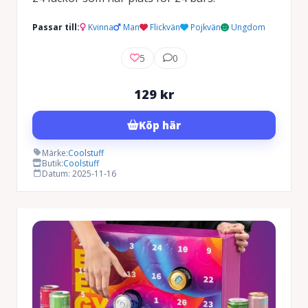
Passar till:
Kvinna
Man
Flickvän
Pojkvän
Ungdom
5
0
129
kr
Köp här
Märke:
Coolstuff
Butik:
Coolstuff
Datum: 2025-11-16