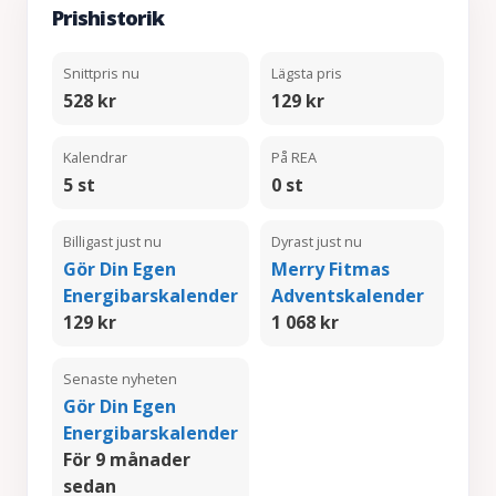
Prishistorik
Snittpris nu
Lägsta pris
528 kr
129 kr
Kalendrar
På REA
5 st
0 st
Billigast just nu
Dyrast just nu
Gör Din Egen
Merry Fitmas
Energibarskalender
Adventskalender
129 kr
1 068 kr
Senaste nyheten
Gör Din Egen
Energibarskalender
För 9 månader
sedan