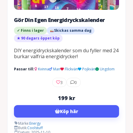
Gör Din Egen Energidryckskalender
✓ Finns i lager
Skickas samma dag
★ 90 dagars öppet köp
DIY energidryckskalender som du fyller med 24
burkar valfria energidrycker!
Passar till:
Kvinna
Man
Flickvän
Pojkvän
Ungdom
3
0
199
kr
Köp här
Märke:
Energy
Butik:
Coolstuff
Datum: 2025-11-10