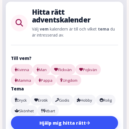
Hitta rätt
adventskalender
Välj
vem
kalendern är till och vilket
tema
du
är intresserad av.
Till vem?
Kvinna
Man
Flickvän
Pojkvän
Mamma
Pappa
Ungdom
Tema
Dryck
Erotik
Godis
Hobby
Rolig
Skönhet
Ätbart
Hjälp mig hitta rätt