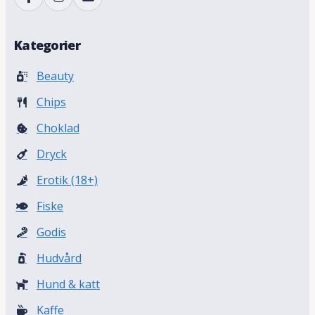
Kategorier
Beauty
Chips
Choklad
Dryck
Erotik (18+)
Fiske
Godis
Hudvård
Hund & katt
Kaffe