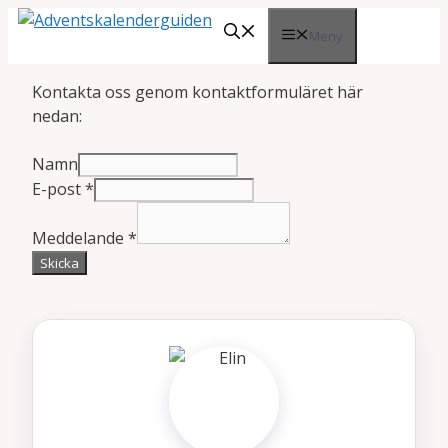
Hoppa
Meny
till
innehåll
Kontakta oss genom kontaktformuläret här
nedan:
Namn
E-post
*
Meddelande
*
Skicka