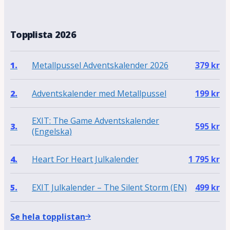
Topplista 2026
Metallpussel Adventskalender 2026
1.
379
kr
Adventskalender med Metallpussel
2.
199
kr
EXIT: The Game Adventskalender
3.
595
kr
(Engelska)
Heart For Heart Julkalender
4.
1 795
kr
EXIT Julkalender – The Silent Storm (EN)
5.
499
kr
Se hela topplistan