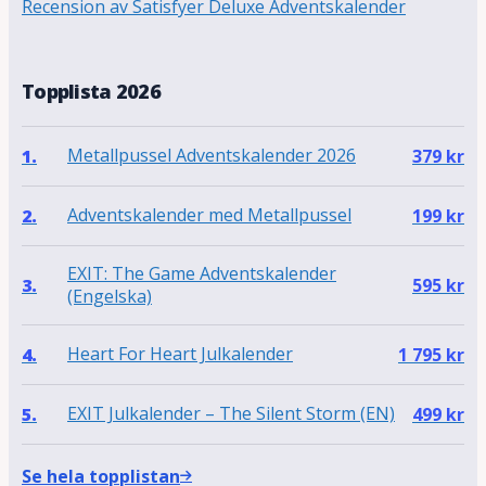
Recension av Satisfyer Deluxe Adventskalender
Topplista 2026
Metallpussel Adventskalender 2026
1.
379
kr
Adventskalender med Metallpussel
2.
199
kr
EXIT: The Game Adventskalender
3.
595
kr
(Engelska)
Heart For Heart Julkalender
4.
1 795
kr
EXIT Julkalender – The Silent Storm (EN)
5.
499
kr
Se hela topplistan