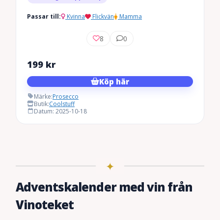
Passar till:
Kvinna
Flickvän
Mamma
8
0
199
kr
Köp här
Märke:
Prosecco
Butik:
Coolstuff
Datum: 2025-10-18
Adventskalender med vin från
Vinoteket