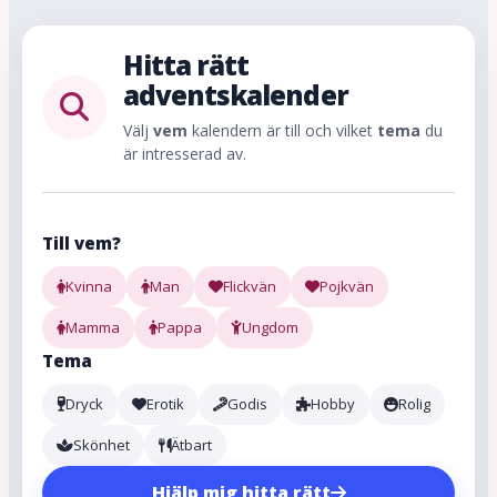
Hitta rätt
adventskalender
Välj
vem
kalendern är till och vilket
tema
du
är intresserad av.
Till vem?
Kvinna
Man
Flickvän
Pojkvän
Mamma
Pappa
Ungdom
Tema
Dryck
Erotik
Godis
Hobby
Rolig
Skönhet
Ätbart
Hjälp mig hitta rätt