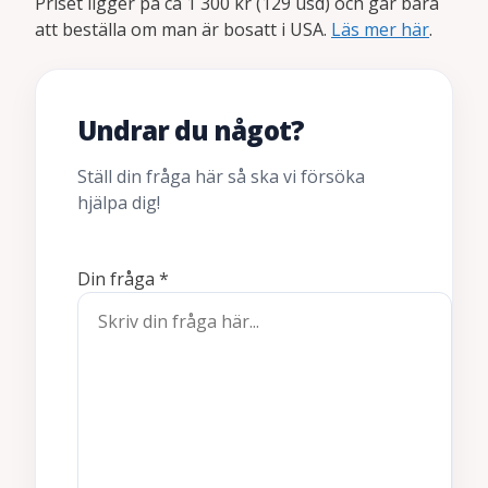
Priset ligger på ca 1 300 kr (129 usd) och går bara
att beställa om man är bosatt i USA.
Läs mer här
.
Undrar du något?
Ställ din fråga här så ska vi försöka
hjälpa dig!
Din fråga
*