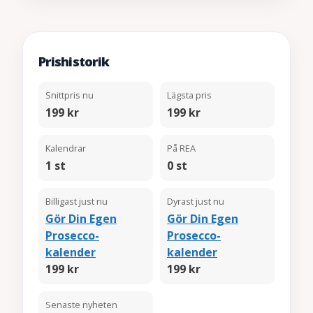
Prishistorik
Snittpris nu
Lägsta pris
199 kr
199 kr
Kalendrar
På REA
1 st
0 st
Billigast just nu
Dyrast just nu
Gör Din Egen
Gör Din Egen
Prosecco-
Prosecco-
kalender
kalender
199 kr
199 kr
Senaste nyheten