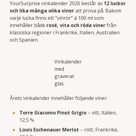
YourSurprise vinkalender 2026 består av
12 luckor
och lika många olika viner
att prova på. Bakom
varje lucka finns ett ”vinrör” á 100 ml som
innehåller både
rosé, vita och röda viner
från
klassiska regioner i Frankrike, Italien, Australien
och Spanien.
Vinkalender
med
graverat
glas
Årets vinkalender innehåller följande viner:
Torre Giacomo Pinot Grigio
– vitt, Italien,
12,5 %
Louis Eschenauer Merlot
– rött, Frankrike,