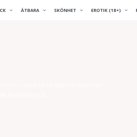
CK
ÄTBARA
SKÖNHET
EROTIK (18+)
lockren – med en te-adventskalender
 te-sorter och...