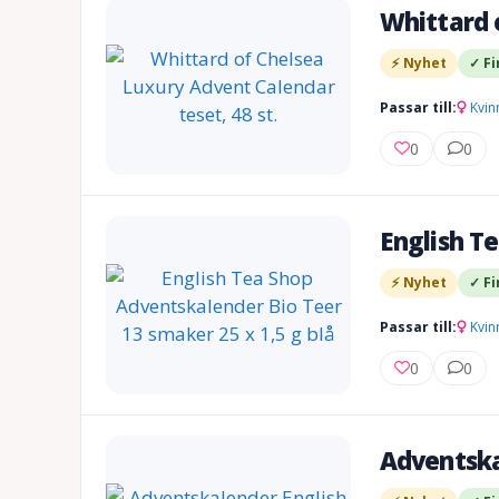
Whittard o
⚡ Nyhet
✓ Fi
Passar till:
Kvin
0
0
English T
⚡ Nyhet
✓ Fi
Passar till:
Kvin
0
0
Adventska