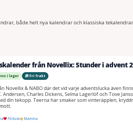
kalendrar, både helt nya kalendrar och klassiska tekalend
skalender från Novellix: Stunder i advent 
nns i lager
🎁 Fri frakt
n Novellix & NABO där det vid varje adventslucka även finns
C. Andersen, Charles Dickens, Selma Lagerlöf och Tove Janss
ed din tekopp. Teerna har smaker som vinteräpplen, kryddne
mott.
na
Flickvän
Mamma