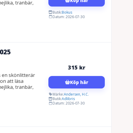
Köp här
jlika, tranbär,
Butik:
Bokus
Datum: 2026-07-30
2025
315
kr
 en skönlitterär
on att läsa
Köp här
jlika, tranbär,
Märke:
Andersen, H.C.
Butik:
Adlibris
Datum: 2026-07-30