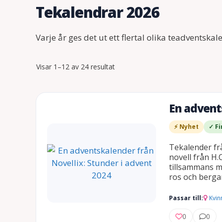
Tekalendrar 2026
Varje år ges det ut ett flertal olika teadvents
Sortera
Visar 1–12 av 24 resultat
efter
senaste
En advent
⚡ Nyhet
✓ Fi
Tekalender frå
novell från H.
tillsammans m
ros och berga
Passar till:
Kvin
0
0