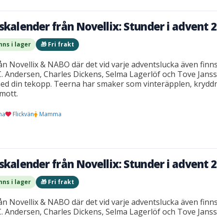
skalender från Novellix: Stunder i advent 
nns i lager
🎁 Fri frakt
n Novellix & NABO där det vid varje adventslucka även finns
C. Andersen, Charles Dickens, Selma Lagerlöf och Tove Janss
ed din tekopp. Teerna har smaker som vinteräpplen, kryddne
mott.
na
Flickvän
Mamma
skalender från Novellix: Stunder i advent 
nns i lager
🎁 Fri frakt
n Novellix & NABO där det vid varje adventslucka även finns
C. Andersen, Charles Dickens, Selma Lagerlöf och Tove Janss