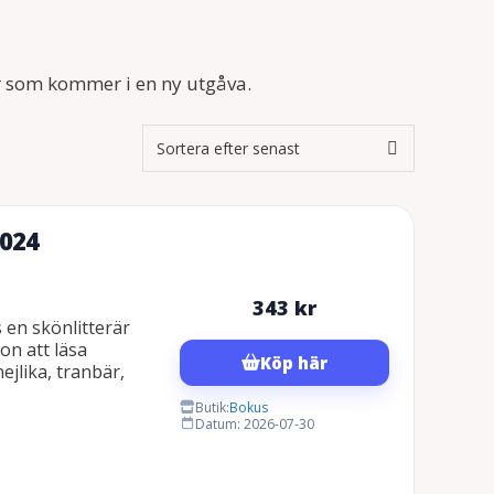
rar som kommer i en ny utgåva.
2024
343
kr
 en skönlitterär
on att läsa
Köp här
jlika, tranbär,
Butik:
Bokus
Datum: 2026-07-30