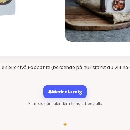
ll en eller två koppar te (beroende på hur starkt du vill h
Meddela mig
Få notis när kalendern finns att beställa