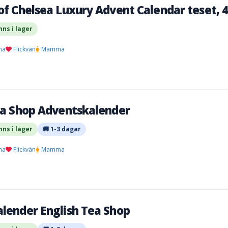
f Chelsea Luxury Advent Calendar teset, 4
nns i lager
na
Flickvän
Mamma
ea Shop Adventskalender
nns i lager
🚚 1-3 dagar
na
Flickvän
Mamma
lender English Tea Shop