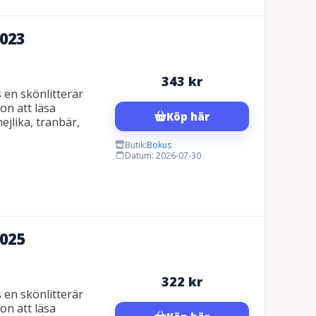
2023
343
kr
 en skönlitterär
on att läsa
Köp här
jlika, tranbär,
Butik:
Bokus
Datum: 2026-07-30
2025
322
kr
 en skönlitterär
on att läsa