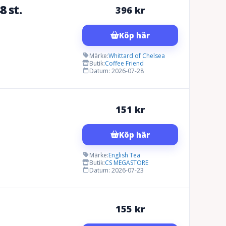
8 st.
396
kr
Köp här
Märke:
Whittard of Chelsea
Butik:
Coffee Friend
Datum: 2026-07-28
151
kr
Köp här
Märke:
English Tea
Butik:
CS MEGASTORE
Datum: 2026-07-23
155
kr