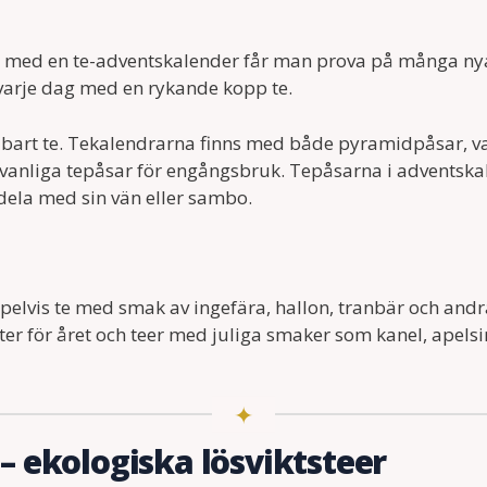
 med en te-adventskalender får man prova på många ny
arje dag med en rykande kopp te.
bart te. Tekalendrarna finns med både pyramidpåsar, van
ch vanliga tepåsar för engångsbruk. Tepåsarna i adventsk
 dela med sin vän eller sambo.
pelvis te med smak av ingefära, hallon, tranbär och andr
er för året och teer med juliga smaker som kanel, apelsin
 ekologiska lösviktsteer