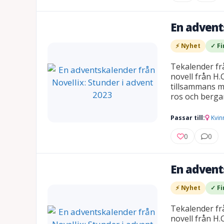
En advent
⚡ Nyhet
✓ Fi
Tekalender frå
novell från H.
tillsammans m
ros och berga
Passar till:
Kvin
0
0
En advent
⚡ Nyhet
✓ Fi
Tekalender frå
novell från H.