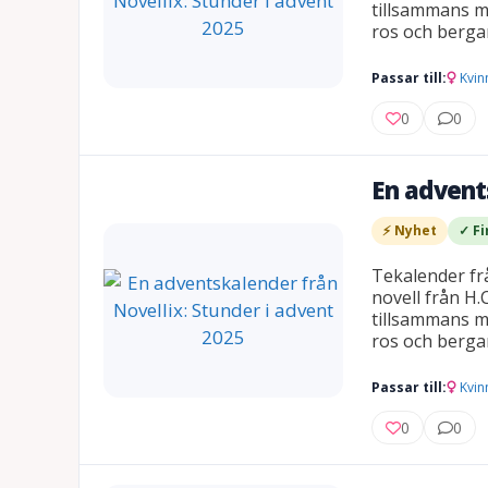
tillsammans m
ros och berga
Passar till:
Kvin
0
0
En advent
⚡ Nyhet
✓ Fi
Tekalender frå
novell från H.
tillsammans m
ros och berga
Passar till:
Kvin
0
0