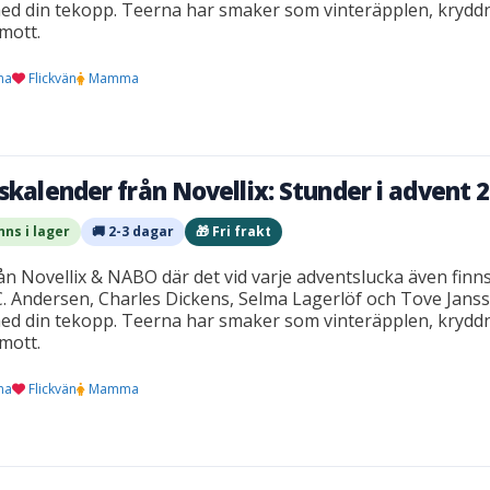
ed din tekopp. Teerna har smaker som vinteräpplen, kryddne
mott.
na
Flickvän
Mamma
skalender från Novellix: Stunder i advent 
nns i lager
🚚 2-3 dagar
🎁 Fri frakt
n Novellix & NABO där det vid varje adventslucka även finns
C. Andersen, Charles Dickens, Selma Lagerlöf och Tove Janss
ed din tekopp. Teerna har smaker som vinteräpplen, kryddne
mott.
na
Flickvän
Mamma