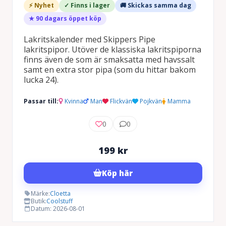
⚡ Nyhet
✓ Finns i lager
🚚 Skickas samma dag
★ 90 dagars öppet köp
Lakritskalender med Skippers Pipe
lakritspipor. Utöver de klassiska lakritspiporna
finns även de som är smaksatta med havssalt
samt en extra stor pipa (som du hittar bakom
lucka 24).
Passar till:
Kvinna
Man
Flickvän
Pojkvän
Mamma
0
0
199
kr
Köp här
Märke:
Cloetta
Butik:
Coolstuff
Datum: 2026-08-01