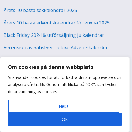
Årets 10 bästa sexkalendrar 2025
Årets 10 bästa adventskalendrar för vuxna 2025
Black Friday 2024 & utförsäljning julkalendrar
Recension av Satisfyer Deluxe Adventskalender
Om cookies på denna webbplats
Topplista 2026
Vi använder cookies för att förbättra din surfupplevelse och
analysera vår trafik. Genom att klicka på "OK", samtycker
Metallpussel Adventskalender 2026
1.
379
kr
du användning av cookies
Adventskalender med Metallpussel
2.
199
kr
Neka
OK
EXIT: The Game Adventskalender
3.
595
kr
(Engelska)