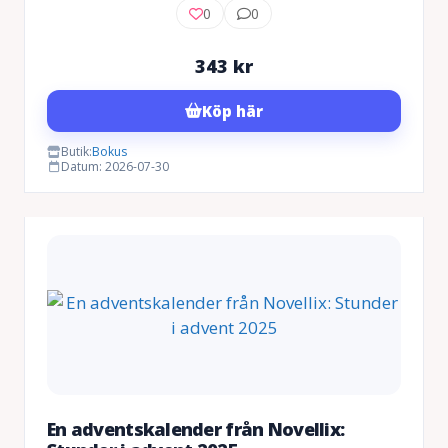
0
0
343
kr
Köp här
Butik:
Bokus
Datum: 2026-07-30
En adventskalender från Novellix: