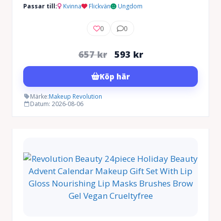
Passar till:
Kvinna
Flickvän
Ungdom
0
0
Det
Det
657
kr
593
kr
ursprungliga
nuvarande
Köp här
priset
priset
var:
är:
Märke:
Makeup Revolution
Datum: 2026-08-06
657 kr.
593 kr.