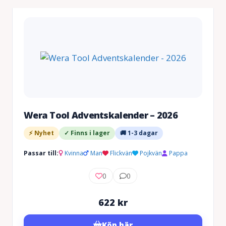
Wera Tool Adventskalender – 2026
⚡ Nyhet
✓ Finns i lager
🚚 1-3 dagar
Passar till:
Kvinna
Man
Flickvän
Pojkvän
Pappa
0
0
622
kr
Köp här