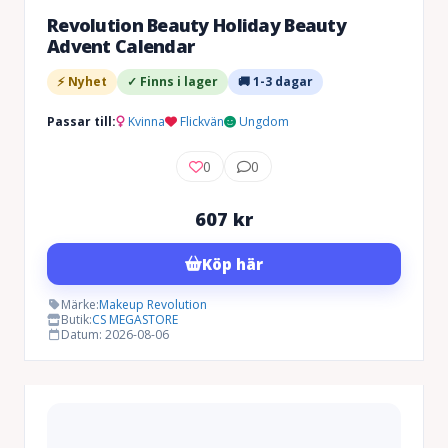
Revolution Beauty Holiday Beauty
Advent Calendar
⚡ Nyhet
✓ Finns i lager
🚚 1-3 dagar
Passar till:
Kvinna
Flickvän
Ungdom
0
0
607
kr
Köp här
Märke:
Makeup Revolution
Butik:
CS MEGASTORE
Datum: 2026-08-06