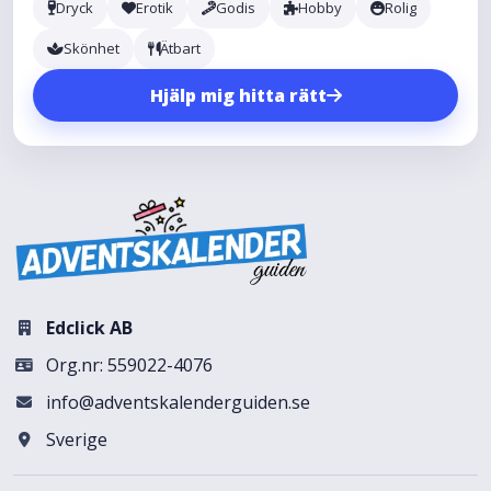
Dryck
Erotik
Godis
Hobby
Rolig
Skönhet
Ätbart
Hjälp mig hitta rätt
Edclick AB
Org.nr: 559022-4076
info@adventskalenderguiden.se
Sverige