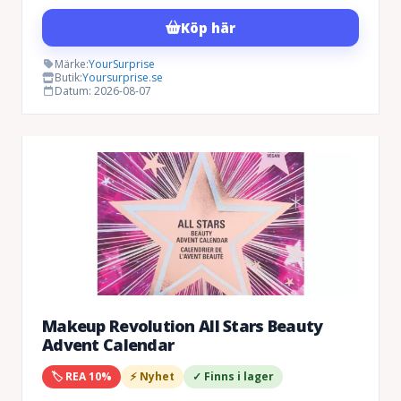
Köp här
Märke:
YourSurprise
Butik:
Yoursurprise.se
Datum: 2026-08-07
Makeup Revolution All Stars Beauty
Advent Calendar
🏷️ REA 10%
⚡ Nyhet
✓ Finns i lager