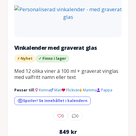
Vinkalender med graverat glas
⚡ Nyhet
✓ Finns i lager
Med 12 olika viner á 100 ml + graverat vinglas
med valfritt namn eller text
Passar till:
Kvinna
Man
Flickvän
Mamma
Pappa
Spoiler! Se innehållet i kalendern
0
0
849
kr