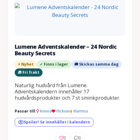
Lumene Adventskalender – 24 Nordic
Beauty Secrets
⚡ Nyhet
✓ Finns i lager
🚚 Skickas samma dag
🎁 Fri frakt
Naturlig hudvård från Lumene.
Adventskalendern innehåller 17
hudvårdsprodukter och 7 st sminkprodukter.
Passar till:
Kvinna
Flickvän
Mamma
Spoiler! Se innehållet i kalendern
0
0