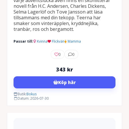
varje adventslucka även finns en skönlitterär
novell från H.C. Andersen, Charles Dickens,
Selma Lagerlöf och Tove Jansson att läsa
tillsammans med din tekopp. Teerna har
smaker som vinteräpplen, kryddnejlika,
tranbär, ros och bergamott.
Passar till:
Kvinna
Flickvän
Mamma
0
0
343
kr
Köp här
Butik:
Bokus
Datum: 2026-07-30