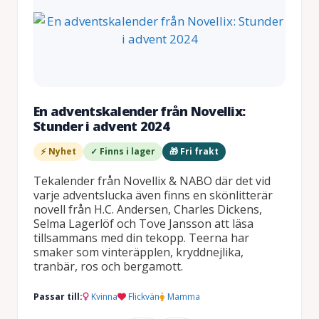
En adventskalender från Novellix:
Stunder i advent 2024
⚡ Nyhet
✓ Finns i lager
🎁 Fri frakt
Tekalender från Novellix & NABO där det vid
varje adventslucka även finns en skönlitterär
novell från H.C. Andersen, Charles Dickens,
Selma Lagerlöf och Tove Jansson att läsa
tillsammans med din tekopp. Teerna har
smaker som vinteräpplen, kryddnejlika,
tranbär, ros och bergamott.
Passar till:
Kvinna
Flickvän
Mamma