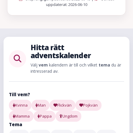
uppdaterat: 2026-06-10
Hitta rätt
adventskalender
Välj
vem
kalendern är till och vilket
tema
du är
intresserad av.
Till vem?
Kvinna
Man
Flickvän
Pojkvän
Mamma
Pappa
Ungdom
Tema