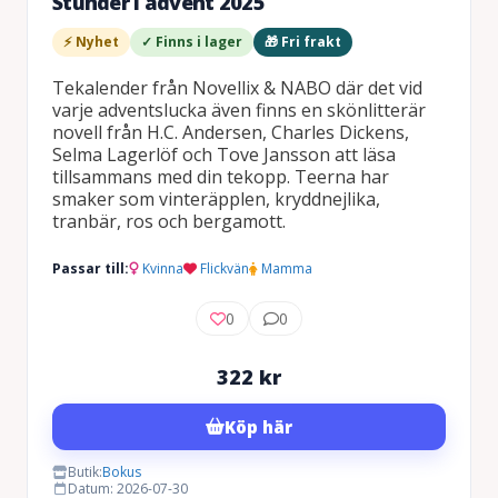
Stunder i advent 2025
⚡ Nyhet
✓ Finns i lager
🎁 Fri frakt
Tekalender från Novellix & NABO där det vid
varje adventslucka även finns en skönlitterär
novell från H.C. Andersen, Charles Dickens,
Selma Lagerlöf och Tove Jansson att läsa
tillsammans med din tekopp. Teerna har
smaker som vinteräpplen, kryddnejlika,
tranbär, ros och bergamott.
Passar till:
Kvinna
Flickvän
Mamma
0
0
322
kr
Köp här
Butik:
Bokus
Datum: 2026-07-30