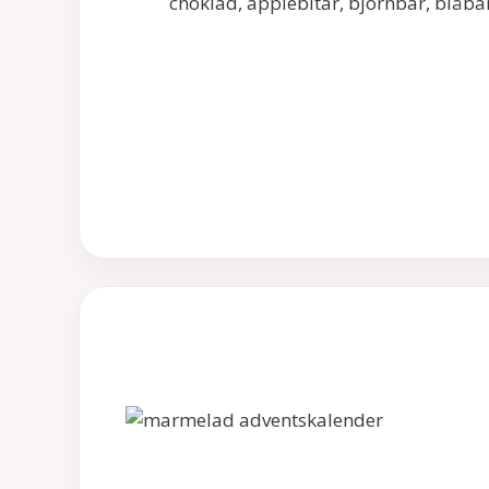
choklad, äpplebitar, björnbär, blåbä