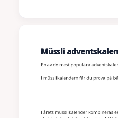
Müssli adventskale
En av de mest populära adventskal
I müsslikalendern får du prova på b
I årets müsslikalender kombineras e