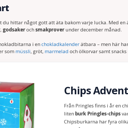
rt
t du hittar något gott att äta bakom varje lucka. Med en 
r
,
godsaker
och
smakprover
under december månad.
hokladbitarna i en
chokladkalender
ätbara – men här har
ker som
müssli
, gröt,
marmelad
och ölkorvar samt snack
Chips Advent
Från Pringles finns i år en c
liten
burk Pringles-chips
var
Chipsburkarna har fyra olika