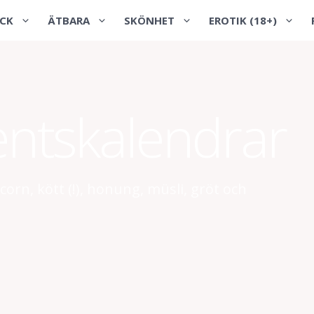
CK
ÄTBARA
SKÖNHET
EROTIK (18+)
entskalendrar
n, kött (!), honung, müsli, gröt och