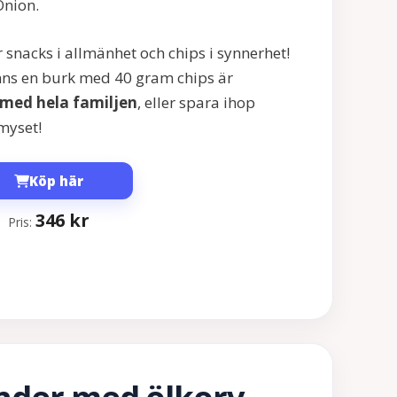
Onion.
r snacks i allmänhet och chips i synnerhet!
nns en burk med 40 gram chips är
 med hela familjen
, eller spara ihop
myset!
Köp här
346
kr
Pris: