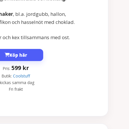
smaker
, bl.a. jordgubb, hallon,
fikon och hasselnöt med choklad.
or och kex tillsammans med ost.
Köp här
599
kr
Pris:
Butik:
Coolstuff
kickas samma dag
Fri frakt