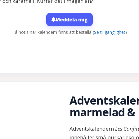
r och karamell. Kurrar det i magen än?
Meddela mig
Få notis när kalendern finns att beställa
(
Se tillgänglighet
)
Adventskale
marmelad &
Adventskalendern
Les Confit
innehåller små burkar ekol