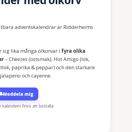
nder med ölkorv
a ätbara adventskalendrar är Ridderheims
 sig lika många ölkorvar i
fyra olika
ar
– Cheezes (ostsmak), Hot Amigo (lök,
itlök, paprika & peppar) och den starkare
 jalapeno och cayenne.
Meddela mig
r kalendern finns att beställa