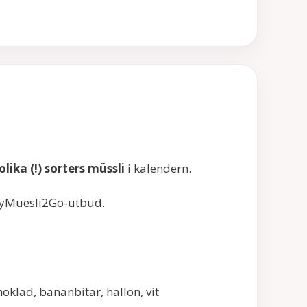
olika (!) sorters müssli
i kalendern.
yMuesli2Go-utbud.
klad, bananbitar, hallon, vit