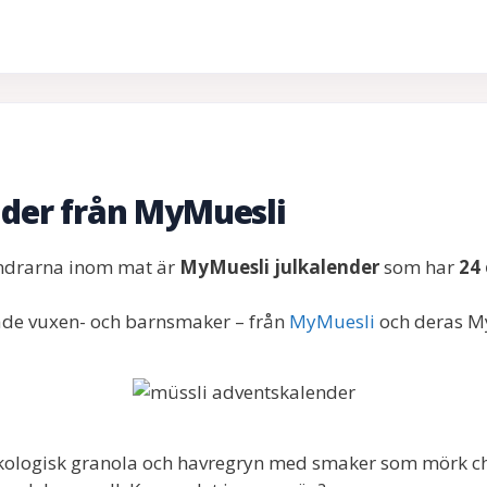
nder från MyMuesli
endrarna inom mat är
MyMuesli julkalender
som har
24 
åde vuxen- och barnsmaker – från
MyMuesli
och deras M
kologisk granola och havregryn med smaker som mörk cho