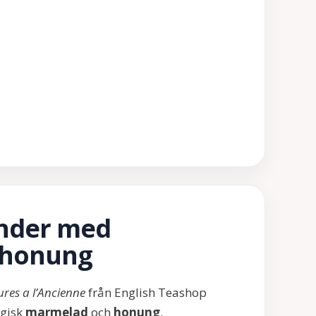
nder med
 honung
ures a l’Ancienne
från English Teashop
ogisk
marmelad
och
honung
.