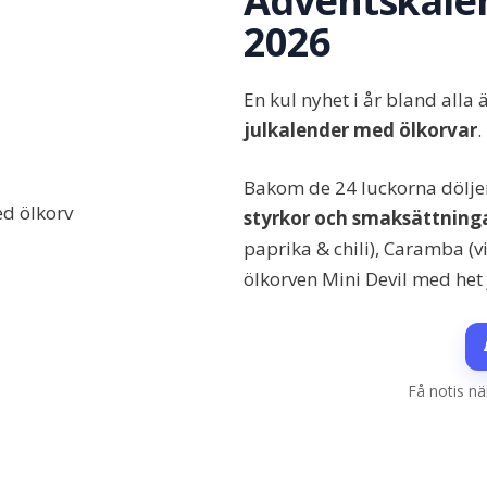
Adventskale
2026
En kul nyhet i år bland all
julkalender med ölkorvar
.
Bakom de 24 luckorna döljer
styrkor och smaksättning
paprika & chili), Caramba (v
ölkorven Mini Devil med het
Få notis nä