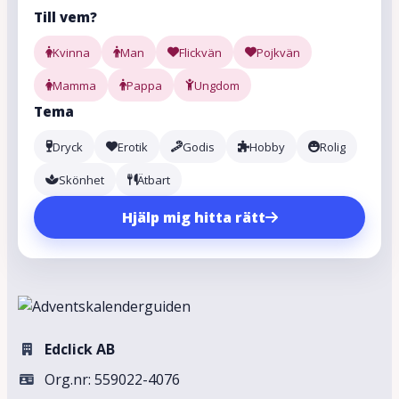
Till vem?
Kvinna
Man
Flickvän
Pojkvän
Mamma
Pappa
Ungdom
Tema
Dryck
Erotik
Godis
Hobby
Rolig
Skönhet
Ätbart
Hjälp mig hitta rätt
Edclick AB
Org.nr: 559022-4076