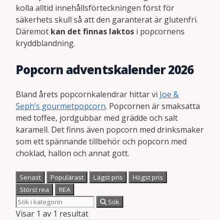
kolla alltid innehållsförteckningen först för
säkerhets skull så att den garanterat är glutenfri.
Däremot
kan det finnas laktos
i popcornens
kryddblandning.
Popcorn adventskalender 2026
Bland årets popcornkalendrar hittar vi
Joe &
Seph’s gourmetpopcorn
. Popcornen är smaksatta
med toffee, jordgubbar med grädde och salt
karamell. Det finns även popcorn med drinksmaker
som ett spännande tillbehör och popcorn med
choklad, hallon och annat gott.
Senast
Populärast
Lägst pris
Högst pris
Störst rea
REA
Sök
Visar 1 av 1 resultat