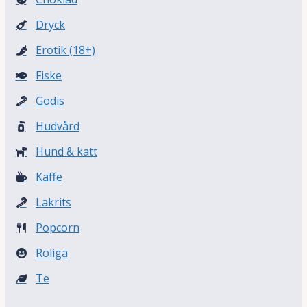
Dryck
Erotik (18+)
Fiske
Godis
Hudvård
Hund & katt
Kaffe
Lakrits
Popcorn
Roliga
Te