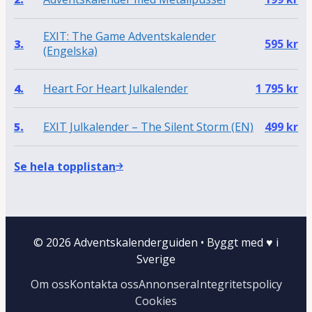
EXIT: The Game Adventskalender
3.
595
kr
(Engelska)
Heart For Heart Julkalender
4.
1 795
kr
EXIT Julkalender – The Silent Storm (EN)
5.
499
kr
Se hela topplistan
© 2026 Adventskalenderguiden
•
Byggt med
♥
i
Sverige
Om oss
Kontakta oss
Annonsera
Integritetspolicy
Cookies