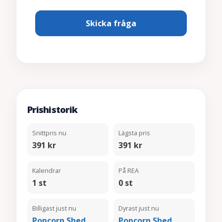
Prishistorik
Snittpris nu
Lägsta pris
391 kr
391 kr
Kalendrar
På REA
1 st
0 st
Billigast just nu
Dyrast just nu
Popcorn Shed
Popcorn Shed