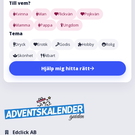
Till vem?
Kvinna
Man
Flickvän
Pojkvän
Mamma
Pappa
Ungdom
Tema
Dryck
Erotik
Godis
Hobby
Rolig
Skönhet
Ätbart
Hjälp mig hitta rätt
Edclick AB