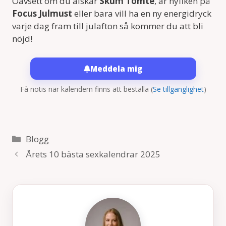
Oavsett om du älskar
Skum Tomte
, är nyfiken på
Focus Julmust
eller bara vill ha en ny energidryck
varje dag fram till julafton så kommer du att bli
nöjd!
Meddela mig
Få notis när kalendern finns att beställa
(
Se tillgänglighet
)
Kategorier
Blogg
Årets 10 bästa sexkalendrar 2025