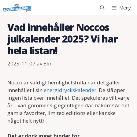
Hoppa
Meny
till
innehåll
Vad innehåller Noccos
julkalender 2025? Vi har
hela listan!
2025-11-07
av
Elin
Nocco är väldigt hemlighetsfulla när det gäller
innehållet i sin
energidryckskalender
. De släpper
ingen lista över innehållet. Det spekuleras vilt varje
år – vad gömmer sig egentligen där bakom? Är det
gamla favoriter, limited editions eller kanske
något helt nytt?
Det är dock inget hinder för