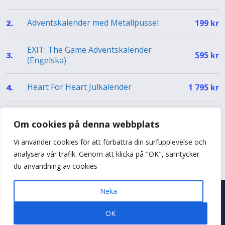
Adventskalender med Metallpussel
2.
199
kr
EXIT: The Game Adventskalender
3.
595
kr
(Engelska)
Heart For Heart Julkalender
4.
1 795
kr
EXIT Julkalender – The Silent Storm (EN)
5.
499
kr
Om cookies på denna webbplats
Vi använder cookies för att förbättra din surfupplevelse och
Se hela topplistan
analysera vår trafik. Genom att klicka på "OK", samtycker
du användning av cookies
Neka
© 2026 Adventskalenderguiden
•
Byggt med
♥
i Sverige
OK
Om oss
Kontakta oss
Annonsera
Integritetspolicy
Cookies