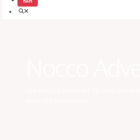
REA
Nocco Adve
I en Nocco julkalender får man prova p
även helt nya smaker.