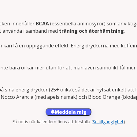
ycken innehåller
BCAA
(essentiella aminosyror) som är vikti
 att använda i samband med
träning och återhämtning
.
en kan få en uppiggande effekt. Energidryckerna med koffein
nte bara orkar mer utan för att man även sannolikt tål mer sm
å sina energidrycker (25+ olika), så det är hyfsat enkelt at
ar Nocco Arancia (med apelsinsmak) och Blood Orange (blodap
Meddela mig
Få notis när kalendern finns att beställa
(
Se tillgänglighet
)