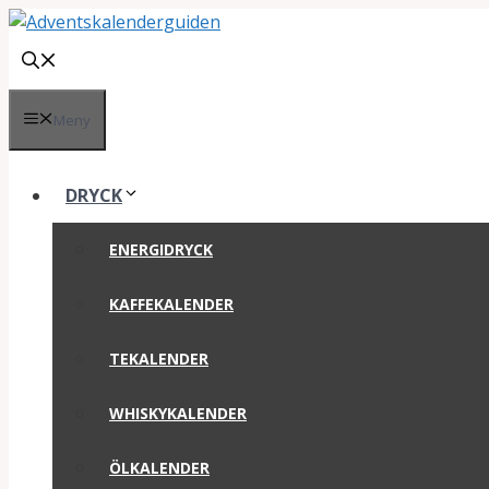
Hoppa
till
innehåll
Meny
DRYCK
ENERGIDRYCK
KAFFEKALENDER
TEKALENDER
WHISKYKALENDER
ÖLKALENDER