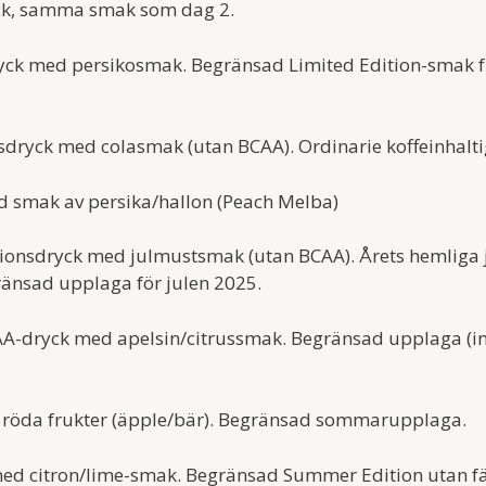
ck, samma smak som dag 2.
ryck med persikosmak. Begränsad Limited Edition-smak fr
dryck med colasmak (utan BCAA). Ordinarie koffeinhaltig
d smak av persika/hallon (Peach Melba)
onsdryck med julmustsmak (utan BCAA). Årets hemliga juls
änsad upplaga för julen 2025.
CAA-dryck med apelsin/citrussmak. Begränsad upplaga (insp
d röda frukter (äpple/bär). Begränsad sommarupplaga.
med citron/lime-smak. Begränsad Summer Edition utan f