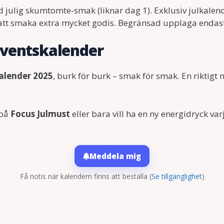
julig skumtomte-smak (liknar dag 1). Exklusiv julkalend
 att smaka extra mycket godis. Begränsad upplaga endast
dventskalender
kalender 2025
, burk för burk – smak för smak. En riktig
 på
Focus Julmust
eller bara vill ha en ny energidryck var
Meddela mig
Få notis när kalendern finns att beställa
(
Se tillgänglighet
)