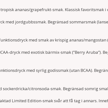
tropisk ananas/grapefrukt-smak. Klassisk favoritsmak i 
yck med jordgubbssmak. Begränsad sommarsmak (lanserad
d funktionsdryck med smak av krispig ananas/mangostan 
 BCAA-dryck med exotisk bärmix-smak (”Berry Aruba”). 
nktionsdryck med syrlig godissmak (utan BCAA). Begräns
d sockerdricka/citronsoda-smak. Begränsad somrig smak;
raktad Limited Edition-smak svår att få tag i annars. Inne