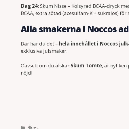
Dag 24
: Skum Nisse – Kolsyrad BCAA-dryck med 
BCAA, extra sötad (acesulfam-K + sukralos) för
Alla smakerna i Noccos a
Där har du det –
hela innehållet i Noccos jul
exklusiva julsmaker.
Oavsett om du älskar
Skum Tomte
, är nyfiken
nöjd!
Kategorier
Blogg