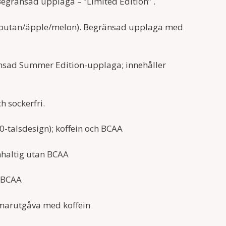
gränsad upplaga – ”Limited Edition” .
ambutan/äpple/melon). Begränsad upplaga med
änsad Summer Edition-upplaga; innehåller
h sockerfri.
-talsdesign); koffein och BCAA
nhaltig utan BCAA
 BCAA
mmarutgåva med koffein