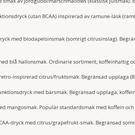
 smak av jordgubb/marschmallows (klassisk julsmak). Be
ktionsdryck (utan BCAA) inspirerad av ramune-läsk (r
dryck med blodapelsinsmak (somrigt citrusinslag). Begr
ed blå hallonsmak. Ordinarie sortiment, koffeinhaltig oc
etro-inspirerad citrus/fruktsmak. Begränsad upplaga (80
funktionsdryck med bärsmak. Begränsad upplaga, koffei
 med mangosmak. Populär standardsmak med koffein och
d BCAA-dryck med citrus/grapefrukt-smak. Begränsad so