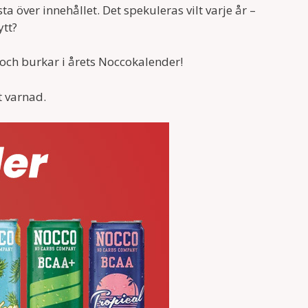
sta över innehållet. Det spekuleras vilt varje år –
ytt?
ch burkar i årets Noccokalender!
t varnad.