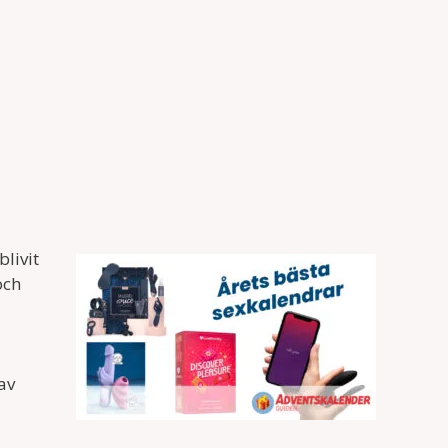
blivit
och
av