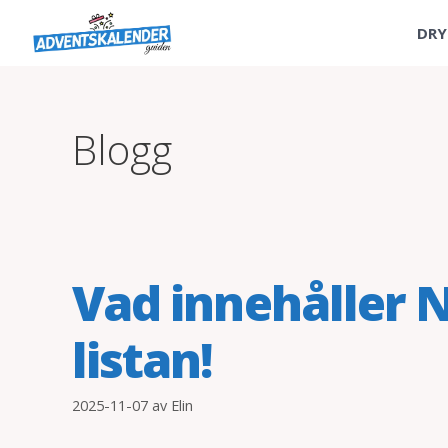
Hoppa
DRY
till
innehåll
Blogg
Vad innehåller N
listan!
2025-11-07
av
Elin