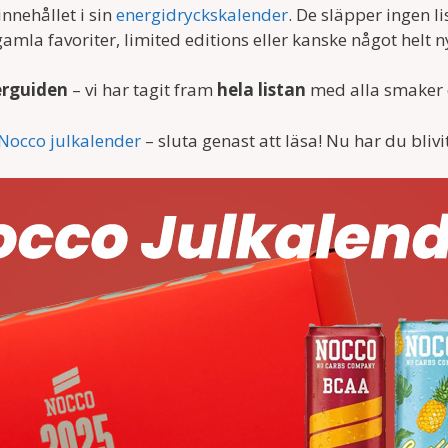
innehållet i sin
energidryckskalender
. De släpper ingen li
la favoriter, limited editions eller kanske något helt n
erguiden
– vi har tagit fram
hela listan
med alla smaker o
Nocco julkalender
– sluta genast att läsa! Nu har du blivi