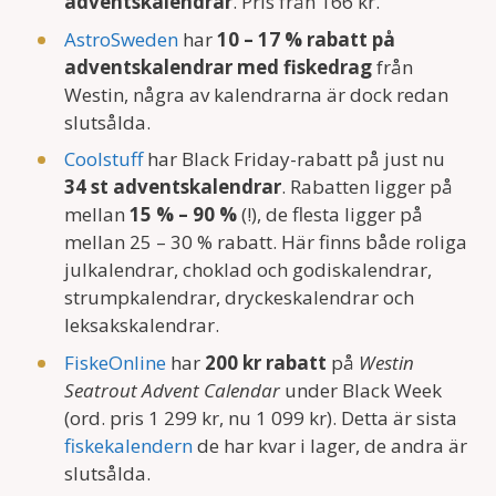
adventskalendrar
. Pris från 166 kr.
AstroSweden
har
10 – 17 % rabatt på
adventskalendrar med fiskedrag
från
Westin, några av kalendrarna är dock redan
slutsålda.
Coolstuff
har Black Friday-rabatt på just nu
34 st adventskalendrar
. Rabatten ligger på
mellan
15 % – 90 %
(!), de flesta ligger på
mellan 25 – 30 % rabatt. Här finns både roliga
julkalendrar, choklad och godiskalendrar,
strumpkalendrar, dryckeskalendrar och
leksakskalendrar.
FiskeOnline
har
200 kr rabatt
på
Westin
Seatrout Advent Calendar
under Black Week
(ord. pris 1 299 kr, nu 1 099 kr). Detta är sista
fiskekalendern
de har kvar i lager, de andra är
slutsålda.