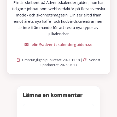
Elin är skribent på Adventskalenderguiden, hon har
tidigare jobbat som webbredaktör på flera svenska
mode- och skönhetsmagasin. Elin ser alltid fram
emot årets nya kaffe- och hudvårdskalendrar men
är inte främmande för att testa nya typer av
julkalendrar
elin@adventskalenderguiden.se
Ursprungligen publicerat: 2023-11-18 |
Senast
uppdaterat: 2026-06-13
Lämna en kommentar
Kommentar
Namn
E-
Webbplats
post