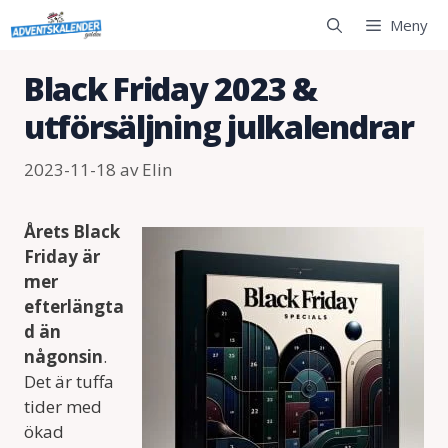
Hoppa
Meny
till
innehåll
Black Friday 2023 &
utförsäljning julkalendrar
2023-11-18
av
Elin
Årets Black
Friday är
mer
efterlängta
d än
någonsin
.
Det är tuffa
tider med
ökad