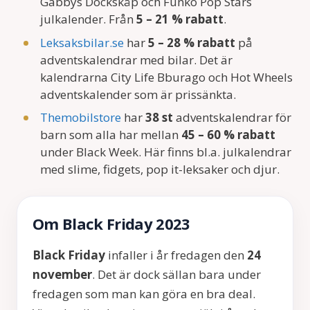
Gabbys Dockskåp och Funko Pop Stars
julkalender. Från
5 – 21 % rabatt
.
Leksaksbilar.se
har
5 – 28 % rabatt
på
adventskalendrar med bilar. Det är
kalendrarna City Life Bburago och Hot Wheels
adventskalender som är prissänkta.
Themobilstore
har
38 st
adventskalendrar för
barn som alla har mellan
45 – 60 % rabatt
under Black Week. Här finns bl.a. julkalendrar
med slime, fidgets, pop it-leksaker och djur.
Om Black Friday 2023
Black Friday
infaller i år fredagen den
24
november
. Det är dock sällan bara under
fredagen som man kan göra en bra deal.