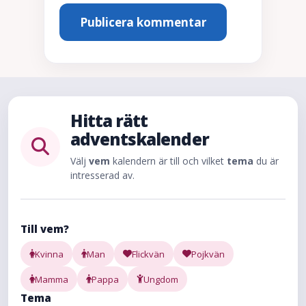
Hitta rätt
adventskalender
Välj
vem
kalendern är till och vilket
tema
du är
intresserad av.
Till vem?
Kvinna
Man
Flickvän
Pojkvän
Mamma
Pappa
Ungdom
Tema