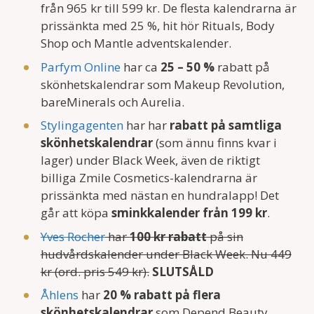
från 965 kr till 599 kr. De flesta kalendrarna är
prissänkta med 25 %, hit hör Rituals, Body
Shop och Mantle adventskalender.
Parfym Online
har ca
25 – 50 %
rabatt på
skönhetskalendrar som Makeup Revolution,
bareMinerals och Aurelia.
Stylingagenten
har har
rabatt på samtliga
skönhetskalendrar
(som ännu finns kvar i
lager) under Black Week, även de riktigt
billiga Zmile Cosmetics-kalendrarna är
prissänkta med nästan en hundralapp! Det
går att köpa
sminkkalender från 199 kr
.
Yves Rocher
har
100 kr rabatt
på sin
hudvårdskalender under Black Week. Nu 449
kr (ord. pris 549 kr).
SLUTSÅLD
Åhlens
har
20 % rabatt på flera
skönhetskalendrar
som Depend Beauty