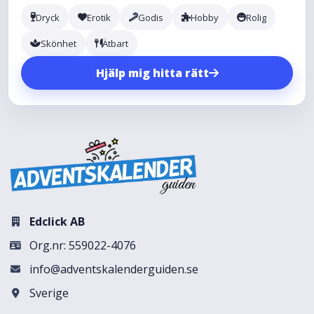
Dryck
Erotik
Godis
Hobby
Rolig
Skönhet
Ätbart
Hjälp mig hitta rätt
Edclick AB
Org.nr: 559022-4076
info@adventskalenderguiden.se
Sverige