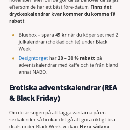
november. Men om de gör de så behöver de säljas
eftersom de har ett bäst före-datum.
Finns det
dryckeskalendrar kvar kommer du komma få
rabatt
.
Bluebox – spara
49 kr
när du köper set med 2
julkalendrar (choklad och te) under Black
Week.
Designtorget
har
20 – 30 % rabatt
på
adventskalendrar med kaffe och te från bland
annat NABO.
Erotiska adventskalendrar (REA
& Black Friday)
Om du är sugen på att lägga vantarna på en
sexkalender så brukar det gå att göra riktigt bra
deals under Black Week-veckan.
Flera sådana