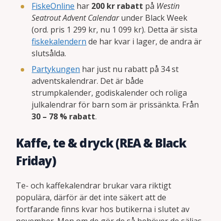
FiskeOnline
har
200 kr rabatt
på
Westin
Seatrout Advent Calendar
under Black Week
(ord. pris 1 299 kr, nu 1 099 kr). Detta är sista
fiskekalendern
de har kvar i lager, de andra är
slutsålda.
Partykungen
har just nu rabatt på 34 st
adventskalendrar. Det är både
strumpkalender, godiskalender och roliga
julkalendrar för barn som är prissänkta. Från
30 – 78 % rabatt
.
Kaffe, te & dryck (REA & Black
Friday)
Te- och kaffekalendrar brukar vara riktigt
populära, därför är det inte säkert att de
fortfarande finns kvar hos butikerna i slutet av