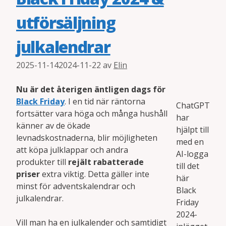
utförsäljning
julkalendrar
2025-11-14
2024-11-22
av
Elin
Nu är det återigen äntligen dags för
Black Friday
. I en tid när räntorna
ChatGPT
fortsätter vara höga och många hushåll
har
känner av de ökade
hjälpt till
levnadskostnaderna, blir möjligheten
med en
att köpa julklappar och andra
AI-logga
produkter till
rejält rabatterade
till det
priser
extra viktig. Detta gäller inte
här
minst för adventskalendrar och
Black
julkalendrar.
Friday
2024-
Vill man ha en julkalender och samtidigt