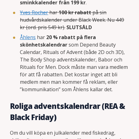
sminkkalender från 199 kr
.
Yves Rocher
har
100 kr rabatt
på sin
hudvårdskalender under Black Week. Nu 449
kr (ord. pris 549 kr).
SLUTSÅLD
Åhlens
har
20 % rabatt på flera
skönhetskalendrar
som Depend Beauty
Calendar, Rituals of Advent (både 2D och 3D),
The Body Shop adventskalender, Babor och
Rituals for Men. Dock måste man vara medlem
för att få rabatten. Det kostar inget att bli
medlem men man kommer få reklam, eller
”kommunikation” som Åhlens kallar det.
Roliga adventskalendrar (REA &
Black Friday)
Om du vill köpa en julkalender med fiskedrag,