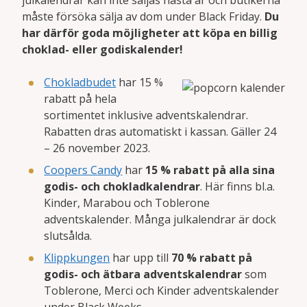
julkalendrar kan inte säljas nästa år och butikerna
måste försöka sälja av dom under Black Friday.
Du
har därför goda möjligheter att köpa en billig
choklad- eller godiskalender!
Chokladbudet
har 15 %
rabatt på hela
sortimentet inklusive adventskalendrar.
Rabatten dras automatiskt i kassan. Gäller 24
– 26 november 2023.
Coopers Candy
har
15 % rabatt på alla sina
godis- och chokladkalendrar
. Här finns bl.a.
Kinder, Marabou och Toblerone
adventskalender. Många julkalendrar är dock
slutsålda.
Klippkungen
har upp till
70 % rabatt på
godis- och ätbara adventskalendrar
som
Toblerone, Merci och Kinder adventskalender