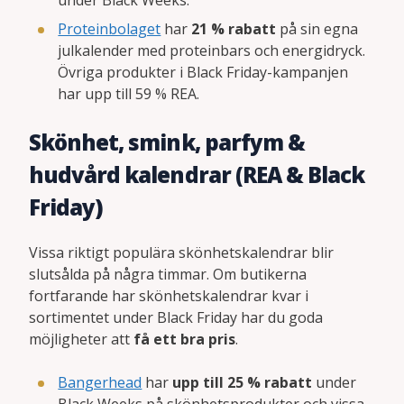
under Black Weeks.
Proteinbolaget
har
21 % rabatt
på sin egna
julkalender med proteinbars och energidryck.
Övriga produkter i Black Friday-kampanjen
har upp till 59 % REA.
Skönhet, smink, parfym &
hudvård kalendrar (REA & Black
Friday)
Vissa riktigt populära skönhetskalendrar blir
slutsålda på några timmar. Om butikerna
fortfarande har skönhetskalendrar kvar i
sortimentet under Black Friday har du goda
möjligheter att
få ett bra pris
.
Bangerhead
har
upp till 25 % rabatt
under