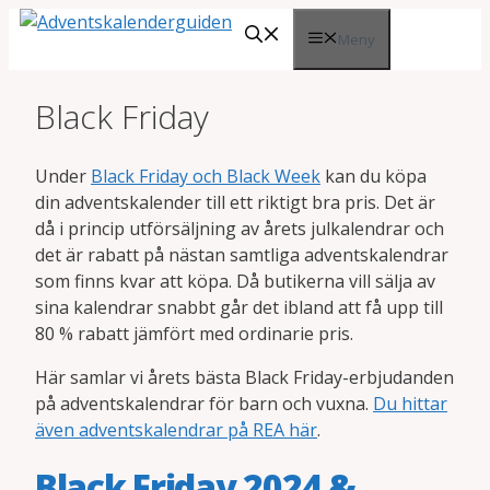
Hoppa
Meny
till
innehåll
Black Friday
Under
Black Friday och Black Week
kan du köpa
din adventskalender till ett riktigt bra pris. Det är
då i princip utförsäljning av årets julkalendrar och
det är rabatt på nästan samtliga adventskalendrar
som finns kvar att köpa. Då butikerna vill sälja av
sina kalendrar snabbt går det ibland att få upp till
80 % rabatt jämfört med ordinarie pris.
Här samlar vi årets bästa Black Friday-erbjudanden
på adventskalendrar för barn och vuxna.
Du hittar
även adventskalendrar på REA här
.
Black Friday 2024 &