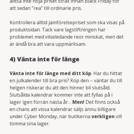
alltså inte höja priset strax innan Black Friday för
att sedan ”rea” till ordinarie pris.
Kontrollera alltid jämförelsepriset som ska visas på
produktsidan. Tack vare lagstiftningen har
problemet med vilseledande reor minskat, men det
är ändå bra att vara uppmärksam.
4) Vänta inte för länge
Vänta inte för länge med ditt köp
. Har du hittat
en julkalender till bra pris? Köp den – väntar du till
helgen riskerar du att den hinner bli slutsåld.
Slutsålda kalendrar kommer inte att fyllas på i
lager igen förrän nästa år…
Men!
Det finns också
en chans att vissa kalendrar säljs ännu billigare
under Cyber Monday, när butikerna
verkligen
vill
tömma sina lager.