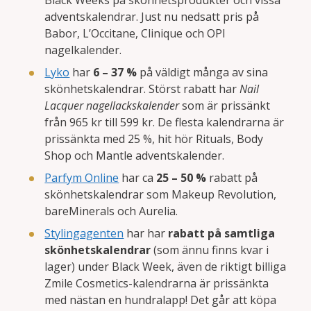
Black Weeks på skönhetsprodukter och vissa
adventskalendrar. Just nu nedsatt pris på
Babor, L’Occitane, Clinique och OPI
nagelkalender.
Lyko
har
6 – 37 %
på väldigt många av sina
skönhetskalendrar. Störst rabatt har
Nail
Lacquer nagellackskalender
som är prissänkt
från 965 kr till 599 kr. De flesta kalendrarna är
prissänkta med 25 %, hit hör Rituals, Body
Shop och Mantle adventskalender.
Parfym Online
har ca
25 – 50 %
rabatt på
skönhetskalendrar som Makeup Revolution,
bareMinerals och Aurelia.
Stylingagenten
har har
rabatt på samtliga
skönhetskalendrar
(som ännu finns kvar i
lager) under Black Week, även de riktigt billiga
Zmile Cosmetics-kalendrarna är prissänkta
med nästan en hundralapp! Det går att köpa