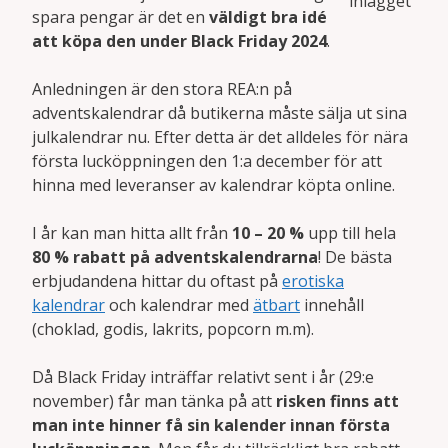
inlägget
spara pengar är det en
väldigt bra idé
att köpa den under Black Friday 2024
.
Anledningen är den stora REA:n på
adventskalendrar då butikerna måste sälja ut sina
julkalendrar nu. Efter detta är det alldeles för nära
första lucköppningen den 1:a december för att
hinna med leveranser av kalendrar köpta online.
I år kan man hitta allt från
10 – 20 %
upp till hela
80 % rabatt på adventskalendrarna
! De bästa
erbjudandena hittar du oftast på
erotiska
kalendrar
och kalendrar med
ätbart
innehåll
(choklad, godis, lakrits, popcorn m.m).
Då Black Friday inträffar relativt sent i år (29:e
november) får man tänka på att
risken finns att
man inte hinner få sin kalender innan första