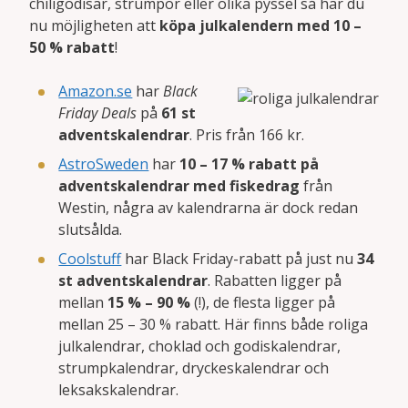
chiligodisar, strumpor eller olika pyssel så har du
nu möjligheten att
köpa julkalendern med 10 –
50 % rabatt
!
Amazon.se
har
Black
Friday Deals
på
61 st
adventskalendrar
. Pris från 166 kr.
AstroSweden
har
10 – 17 % rabatt på
adventskalendrar med fiskedrag
från
Westin, några av kalendrarna är dock redan
slutsålda.
Coolstuff
har Black Friday-rabatt på just nu
34
st adventskalendrar
. Rabatten ligger på
mellan
15 % – 90 %
(!), de flesta ligger på
mellan 25 – 30 % rabatt. Här finns både roliga
julkalendrar, choklad och godiskalendrar,
strumpkalendrar, dryckeskalendrar och
leksakskalendrar.