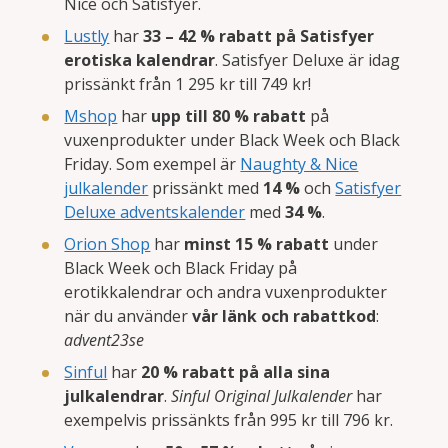
Nice och Satisfyer.
Lustly
har
33 – 42 % rabatt på Satisfyer
erotiska kalendrar
. Satisfyer Deluxe är idag
prissänkt från 1 295 kr till 749 kr!
Mshop
har
upp till 80 % rabatt
på
vuxenprodukter under Black Week och Black
Friday. Som exempel är
Naughty & Nice
julkalender
prissänkt med
14 %
och
Satisfyer
Deluxe adventskalender
med
34 %
.
Orion Shop
har
minst 15 % rabatt
under
Black Week och Black Friday på
erotikkalendrar och andra vuxenprodukter
när du använder
vår länk och rabattkod
:
advent23se
Sinful
har
20 % rabatt på alla sina
julkalendrar
.
Sinful Original Julkalender
har
exempelvis prissänkts från 995 kr till 796 kr.