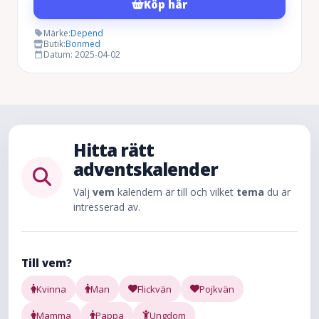
Köp här
priset
priset
var:
är:
Märke:
Depend
Butik:
Bonmed
399 kr.
279 kr.
Datum: 2025-04-02
Hitta rätt
adventskalender
Välj
vem
kalendern är till och vilket
tema
du är
intresserad av.
Till vem?
Kvinna
Man
Flickvän
Pojkvän
Mamma
Pappa
Ungdom