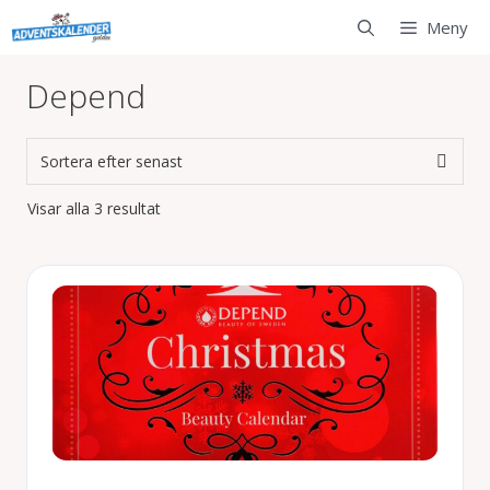
Hoppa
Meny
till
innehåll
Depend
Sortera
Visar alla 3 resultat
efter
senaste