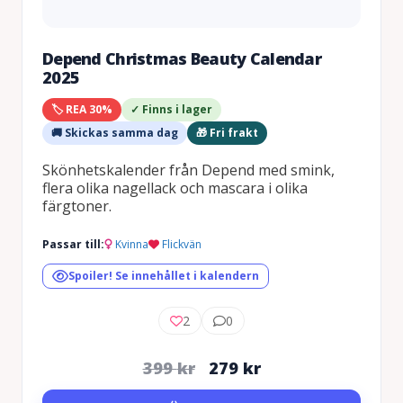
Depend Christmas Beauty Calendar
2025
🏷️ REA 30%
✓ Finns i lager
🚚 Skickas samma dag
🎁 Fri frakt
Skönhetskalender från Depend med smink,
flera olika nagellack och mascara i olika
färgtoner.
Passar till:
Kvinna
Flickvän
Spoiler! Se innehållet i kalendern
2
0
Det
Det
399
kr
279
kr
ursprungliga
nuvarande