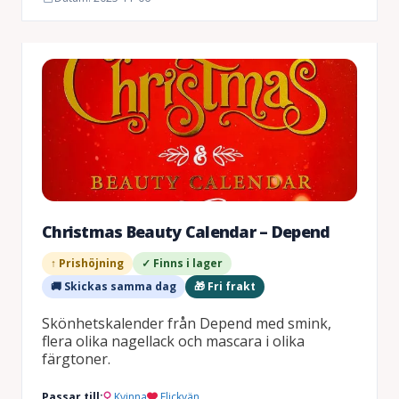
Christmas Beauty Calendar – Depend
↑ Prishöjning
✓ Finns i lager
🚚 Skickas samma dag
🎁 Fri frakt
Skönhetskalender från Depend med smink,
flera olika nagellack och mascara i olika
färgtoner.
Passar till:
Kvinna
Flickvän