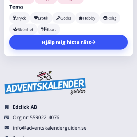
Tema
Dryck
Erotik
Godis
Hobby
Rolig
Skönhet
Ätbart
Hjälp mig hitta rätt
Edclick AB
Org.nr: 559022-4076
info@adventskalenderguiden.se