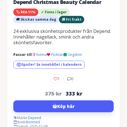
Depend Christmas Beauty Calendar
🏷️ REA 11%
✓ Finns i lager
🚚 Skickas samma dag
🎁 Fri frakt
24 exklusiva skönhetsprodukter från Depend.
Innehåller nagellack, smink och andra
skönhetsfavoriter.
Passar till:
Kvinna
Flickvän
Ungdom
Spoiler! Se innehållet i kalendern
1
0
Det
Det
375
kr
333
kr
ursprungliga
nuvarande
Köp här
priset
priset
var:
är:
Märke:
Depend
Butik:
Bonmed
375 kr.
333 kr.
Datum: 2025-11-06