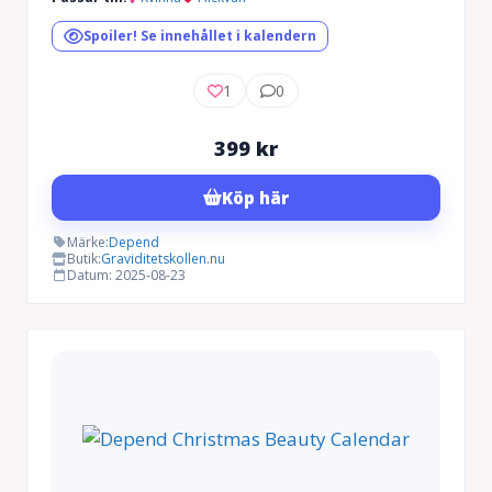
Spoiler! Se innehållet i kalendern
1
0
399
kr
Köp här
Märke:
Depend
Butik:
Graviditetskollen.nu
Datum: 2025-08-23