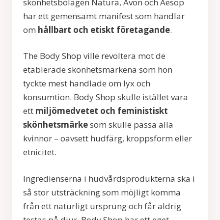
skönhetsbolagen Natura, Avon och Aesop
har ett gemensamt manifest som handlar
om
hållbart och etiskt företagande
.
The Body Shop ville revoltera mot de
etablerade skönhetsmärkena som hon
tyckte mest handlade om lyx och
konsumtion. Body Shop skulle istället vara
ett
miljömedvetet och feministiskt
skönhetsmärke
som skulle passa alla
kvinnor – oavsett hudfärg, kroppsform eller
etnicitet.
Ingredienserna i hudvårdsprodukterna ska i
så stor utsträckning som möjligt komma
från ett naturligt ursprung och får aldrig
testas på djur. Body Shop har ett eget