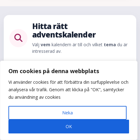
Hitta rätt
adventskalender
Välj
vem
kalendern är till och vilket
tema
du är
intresserad av.
Om cookies på denna webbplats
Till vem?
Vi använder cookies för att förbättra din surfupplevelse och
Kvinna
Man
Flickvän
Pojkvän
analysera vår trafik. Genom att klicka på "OK", samtycker
du användning av cookies
Mamma
Pappa
Ungdom
Tema
Neka
Dryck
Erotik
Godis
Hobby
Rolig
OK
Skönhet
Ätbart