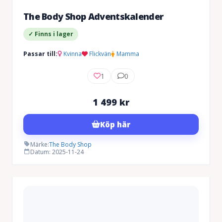
The Body Shop Adventskalender
✓ Finns i lager
Passar till:
Kvinna
Flickvän
Mamma
1
0
1 499
kr
Köp här
Märke:
The Body Shop
Datum: 2025-11-24