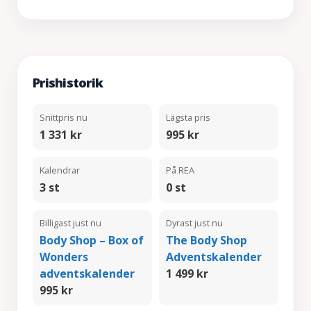
Prishistorik
Snittpris nu
Lägsta pris
1 331 kr
995 kr
Kalendrar
På REA
3 st
0 st
Billigast just nu
Dyrast just nu
Body Shop – Box of
The Body Shop
Wonders
Adventskalender
adventskalender
1 499 kr
995 kr