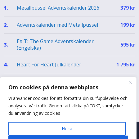
Metallpussel Adventskalender 2026
1.
379
kr
Adventskalender med Metallpussel
2.
199
kr
EXIT: The Game Adventskalender
3.
595
kr
(Engelska)
Heart For Heart Julkalender
4.
1 795
kr
EXIT Julkalender – The Silent Storm (EN)
5.
499
kr
Om cookies på denna webbplats
Vi använder cookies för att förbättra din surfupplevelse och
Se hela topplistan
analysera vår trafik. Genom att klicka på "OK", samtycker
du användning av cookies
Neka
© 2026 Adventskalenderguiden
•
Byggt med
♥
i Sverige