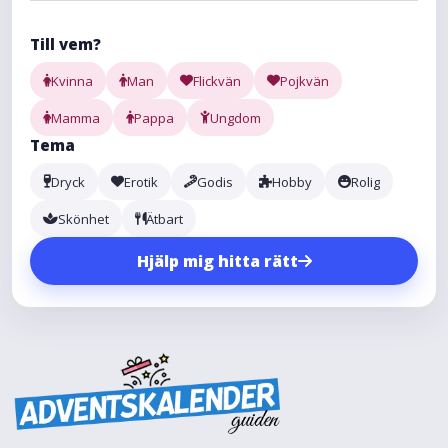
Till vem?
Kvinna
Man
Flickvän
Pojkvän
Mamma
Pappa
Ungdom
Tema
Dryck
Erotik
Godis
Hobby
Rolig
Skönhet
Ätbart
Hjälp mig hitta rätt