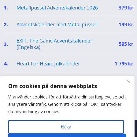
Metallpussel Adventskalender 2026
1.
379
kr
Adventskalender med Metallpussel
2.
199
kr
EXIT: The Game Adventskalender
3.
595
kr
(Engelska)
Heart For Heart Julkalender
4.
1 795
kr
EXIT Julkalender – The Silent Storm (EN)
5.
499
kr
Om cookies på denna webbplats
Vi använder cookies för att förbättra din surfupplevelse och
Se hela topplistan
analysera vår trafik. Genom att klicka på "OK", samtycker
du användning av cookies
Neka
© 2026 Adventskalenderguiden
•
Byggt med
♥
i Sverige