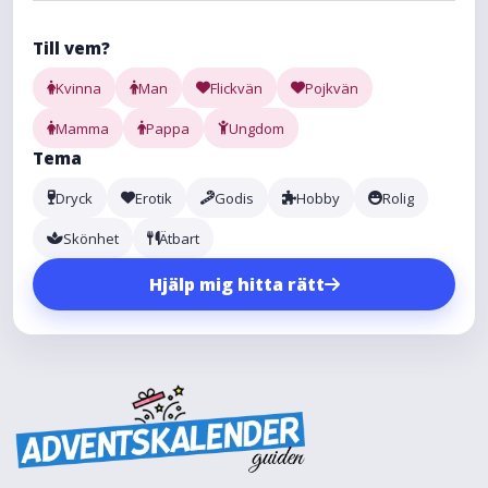
Till vem?
Kvinna
Man
Flickvän
Pojkvän
Mamma
Pappa
Ungdom
Tema
Dryck
Erotik
Godis
Hobby
Rolig
Skönhet
Ätbart
Hjälp mig hitta rätt