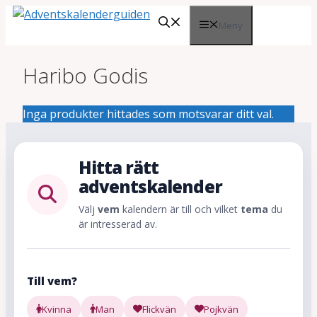
Hoppa
Meny
till
innehåll
Haribo Godis
Inga produkter hittades som motsvarar ditt val.
Hitta rätt
adventskalender
Välj
vem
kalendern är till och vilket
tema
du
är intresserad av.
Till vem?
Kvinna
Man
Flickvän
Pojkvän