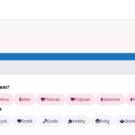
vem?
vinna
Man
Flickvän
Pojkvän
Mamma
a
ryck
Erotik
Godis
Hobby
Rolig
Skön