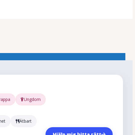
Pappa
Ungdom
het
Ätbart
Hjälp mig hitta rätt