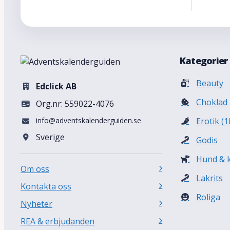
Kategorier
Beauty
Edclick AB
Choklad
Org.nr: 559022-4076
info@adventskalenderguiden.se
Erotik (1
Sverige
Godis
Hund & k
Om oss
Lakrits
Kontakta oss
Roliga
Nyheter
REA & erbjudanden