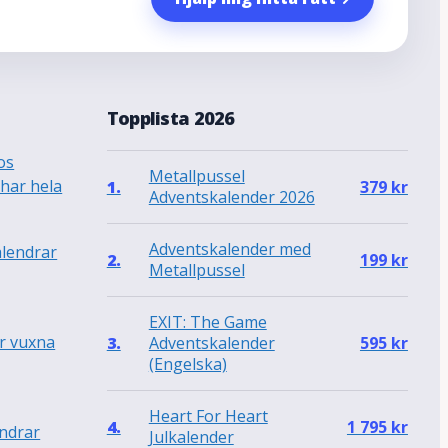
a
Topplista 2026
os
Metallpussel
 har hela
1.
379
kr
Adventskalender 2026
Adventskalender med
alendrar
2.
199
kr
Metallpussel
EXIT: The Game
r vuxna
Adventskalender
3.
595
kr
(Engelska)
Heart For Heart
4.
1 795
kr
endrar
Julkalender