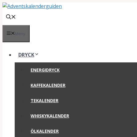
Hoppa
till
innehåll
Meny
DRYCK
ENERGIDRYCK
KAFFEKALENDER
TEKALENDER
WHISKYKALENDER
ÖLKALENDER