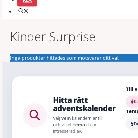
REA
Kinder Surprise
Inga produkter hittades som motsvarar ditt val.
Till 
Hitta rätt
K
adventskalender
Tem
Välj
vem
kalendern är till
D
och vilket
tema
du är
intresserad av.