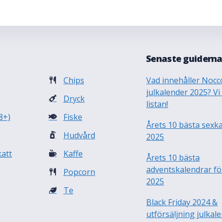
Senaste guidern
Chips
Vad innehåller Nocc
julkalender 2025? Vi
Dryck
listan!
8+)
Fiske
Årets 10 bästa sexk
Hudvård
2025
att
Kaffe
Årets 10 bästa
adventskalendrar fö
Popcorn
2025
Te
Black Friday 2024 &
utförsäljning julkal