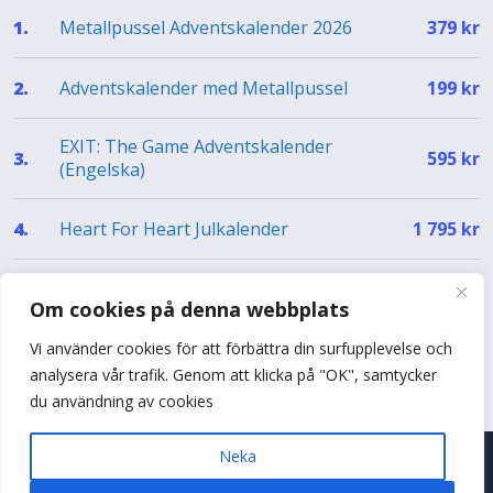
Metallpussel Adventskalender 2026
1.
379
kr
Adventskalender med Metallpussel
2.
199
kr
EXIT: The Game Adventskalender
3.
595
kr
(Engelska)
Heart For Heart Julkalender
4.
1 795
kr
EXIT Julkalender – The Silent Storm (EN)
5.
499
kr
Om cookies på denna webbplats
Vi använder cookies för att förbättra din surfupplevelse och
Se hela topplistan
analysera vår trafik. Genom att klicka på "OK", samtycker
du användning av cookies
Neka
© 2026 Adventskalenderguiden
•
Byggt med
♥
i Sverige