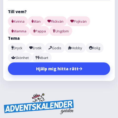
Till vem?
Kvinna
Man
Flickvän
Pojkvän
Mamma
Pappa
Ungdom
Tema
Dryck
Erotik
Godis
Hobby
Rolig
Skönhet
Ätbart
Hjälp mig hitta rätt