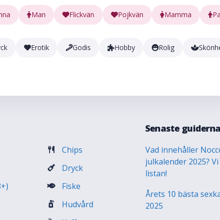
nna
Man
Flickvän
Pojkvän
Mamma
P
yck
Erotik
Godis
Hobby
Rolig
Skönh
Senaste guidern
Chips
Vad innehåller Nocc
julkalender 2025? Vi
Dryck
listan!
8+)
Fiske
Årets 10 bästa sexk
Hudvård
2025