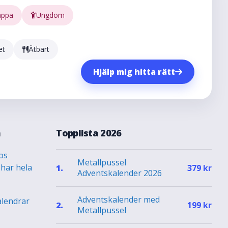
appa
Ungdom
et
Ätbart
Hjälp mig hitta rätt
a
Topplista 2026
os
Metallpussel
 har hela
1.
379
kr
Adventskalender 2026
Adventskalender med
alendrar
2.
199
kr
Metallpussel