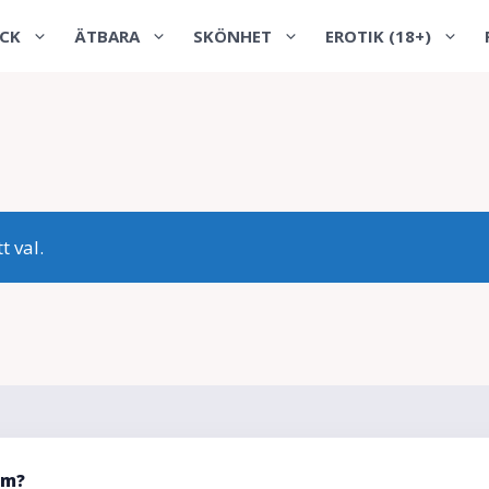
CK
ÄTBARA
SKÖNHET
EROTIK (18+)
 val.
em?