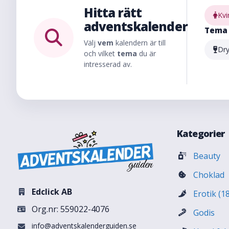
Hitta rätt
Kvi
adventskalender
Tema
Välj
vem
kalendern är till
Dr
och vilket
tema
du är
intresserad av.
Kategorier
Beauty
Choklad
Edclick AB
Erotik (1
Org.nr: 559022-4076
Godis
info@adventskalenderguiden.se