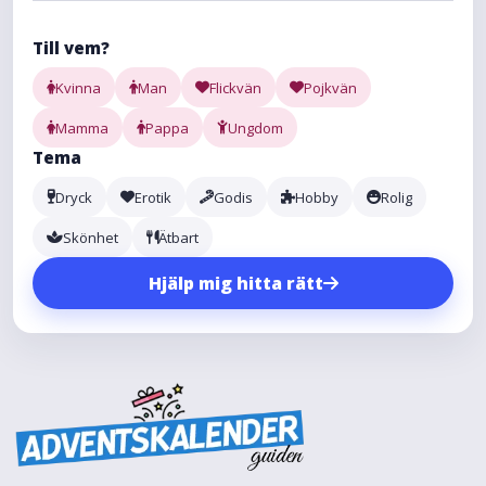
Till vem?
Kvinna
Man
Flickvän
Pojkvän
Mamma
Pappa
Ungdom
Tema
Dryck
Erotik
Godis
Hobby
Rolig
Skönhet
Ätbart
Hjälp mig hitta rätt