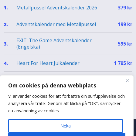
Metallpussel Adventskalender 2026
1.
379
kr
Adventskalender med Metallpussel
2.
199
kr
EXIT: The Game Adventskalender
3.
595
kr
(Engelska)
Heart For Heart Julkalender
4.
1 795
kr
EXIT Julkalender – The Silent Storm (EN)
5.
499
kr
Om cookies på denna webbplats
Vi använder cookies för att förbättra din surfupplevelse och
Se hela topplistan
analysera vår trafik. Genom att klicka på "OK", samtycker
du användning av cookies
Neka
© 2026 Adventskalenderguiden
•
Byggt med
♥
i Sverige