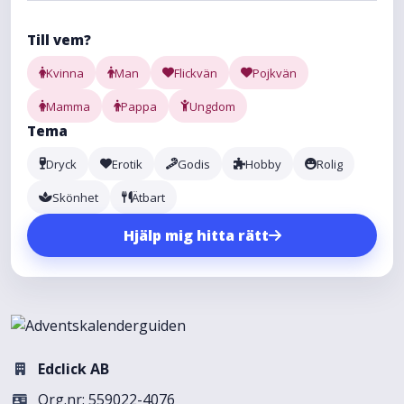
Till vem?
Kvinna
Man
Flickvän
Pojkvän
Mamma
Pappa
Ungdom
Tema
Dryck
Erotik
Godis
Hobby
Rolig
Skönhet
Ätbart
Hjälp mig hitta rätt
Edclick AB
Org.nr: 559022-4076