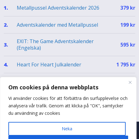
Metallpussel Adventskalender 2026
1.
379
kr
Adventskalender med Metallpussel
2.
199
kr
EXIT: The Game Adventskalender
3.
595
kr
(Engelska)
Heart For Heart Julkalender
4.
1 795
kr
EXIT Julkalender – The Silent Storm (EN)
5.
499
kr
Om cookies på denna webbplats
Vi använder cookies för att förbättra din surfupplevelse och
Se hela topplistan
analysera vår trafik. Genom att klicka på "OK", samtycker
du användning av cookies
Neka
© 2026 Adventskalenderguiden
•
Byggt med
♥
i Sverige