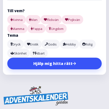
Till vem?
Kvinna
Man
Flickvän
Pojkvän
Mamma
Pappa
Ungdom
Tema
Dryck
Erotik
Godis
Hobby
Rolig
Skönhet
Ätbart
Hjälp mig hitta rätt