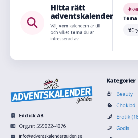
Hitta rätt
Kvi
adventskalender
Tema
Välj
vem
kalendern är till
Dr
och vilket
tema
du är
intresserad av.
Kategorier
Beauty
Choklad
Edclick AB
Erotik (1
Org.nr: 559022-4076
Godis
info@adventskalenderguiden.se