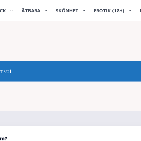
CK
ÄTBARA
SKÖNHET
EROTIK (18+)
 val.
em?