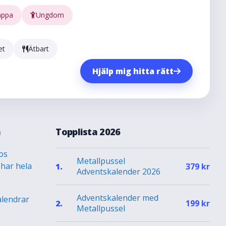
appa
Ungdom
et
Ätbart
Hjälp mig hitta rätt
a
Topplista 2026
os
Metallpussel
 har hela
1.
379
kr
Adventskalender 2026
Adventskalender med
alendrar
2.
199
kr
Metallpussel