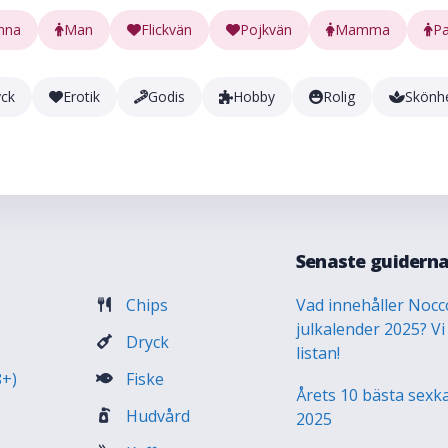
nna
Man
Flickvän
Pojkvän
Mamma
P
yck
Erotik
Godis
Hobby
Rolig
Skönh
Senaste guidern
Chips
Vad innehåller Nocc
julkalender 2025? Vi
Dryck
listan!
8+)
Fiske
Årets 10 bästa sexk
Hudvård
2025