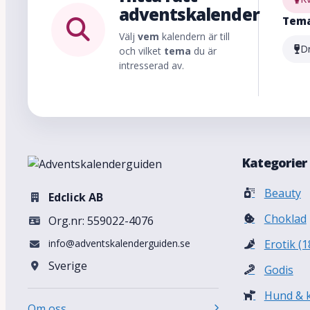
adventskalender
Tem
Välj
vem
kalendern är till
D
och vilket
tema
du är
intresserad av.
Kategorier
Beauty
Edclick AB
Choklad
Org.nr: 559022-4076
info@adventskalenderguiden.se
Erotik (1
Sverige
Godis
Hund & k
Om oss