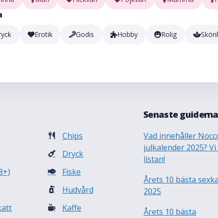
a
ryck
Erotik
Godis
Hobby
Rolig
Skön
Senaste guidern
Chips
Vad innehåller Nocc
julkalender 2025? Vi
Dryck
listan!
8+)
Fiske
Årets 10 bästa sexk
Hudvård
2025
att
Kaffe
Årets 10 bästa