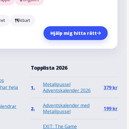
het
Ätbart
Hjälp mig hitta rätt
a
Topplista 2026
os
Metallpussel
 har hela
1.
379
kr
Adventskalender 2026
Adventskalender med
alendrar
2.
199
kr
Metallpussel
EXIT: The Game