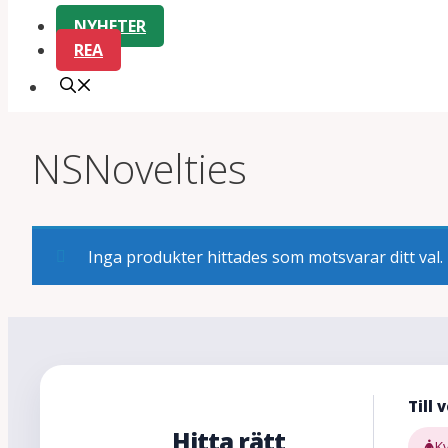
NYHETER
REA
NSNovelties
Inga produkter hittades som motsvarar ditt val.
Till 
Hitta rätt
K