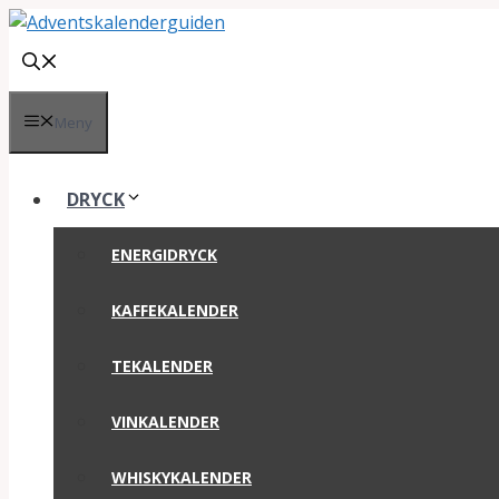
Hoppa
till
innehåll
Meny
DRYCK
ENERGIDRYCK
KAFFEKALENDER
TEKALENDER
VINKALENDER
WHISKYKALENDER