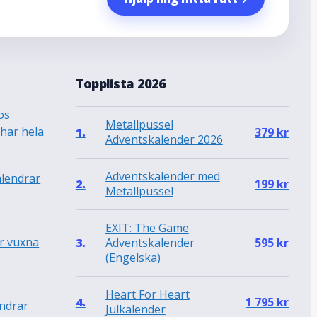
a
Topplista 2026
os
Metallpussel
 har hela
1.
379
kr
Adventskalender 2026
Adventskalender med
alendrar
2.
199
kr
Metallpussel
EXIT: The Game
r vuxna
Adventskalender
3.
595
kr
(Engelska)
Heart For Heart
4.
1 795
kr
endrar
Julkalender