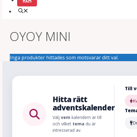
REA
OYOY MINI
Inga produkter hittades som motsvarar ditt val.
Till 
Hitta rätt
K
adventskalender
Tem
Välj
vem
kalendern är till
D
och vilket
tema
du är
intresserad av.