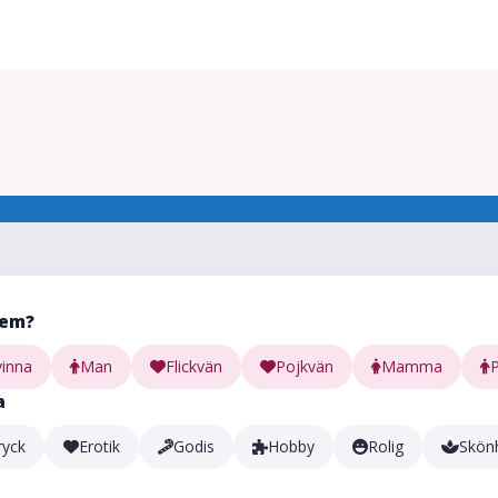
vem?
vinna
Man
Flickvän
Pojkvän
Mamma
a
ryck
Erotik
Godis
Hobby
Rolig
Skön