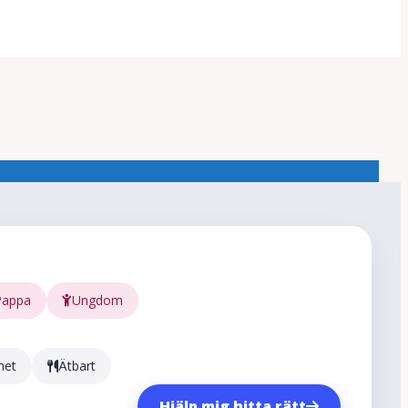
Pappa
Ungdom
het
Ätbart
Hjälp mig hitta rätt