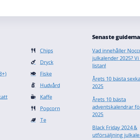
Senaste guidern
Chips
Vad innehåller Nocc
julkalender 2025? Vi
Dryck
listan!
8+)
Fiske
Årets 10 bästa sexk
Hudvård
2025
att
Kaffe
Årets 10 bästa
adventskalendrar fö
Popcorn
2025
Te
Black Friday 2024 &
utförsäljning julkal