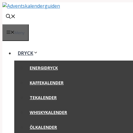
Hoppa
till
innehåll
Meny
DRYCK
ENERGIDRYCK
KAFFEKALENDER
TEKALENDER
WHISKYKALENDER
ÖLKALENDER