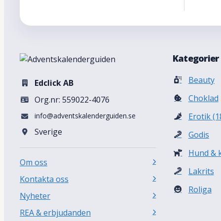
Kategorier
Beauty
Edclick AB
Choklad
Org.nr: 559022-4076
info@adventskalenderguiden.se
Erotik (1
Sverige
Godis
Hund & k
Om oss
Lakrits
Kontakta oss
Roliga
Nyheter
REA & erbjudanden