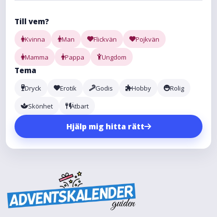
Till vem?
Kvinna
Man
Flickvän
Pojkvän
Mamma
Pappa
Ungdom
Tema
Dryck
Erotik
Godis
Hobby
Rolig
Skönhet
Ätbart
Hjälp mig hitta rätt