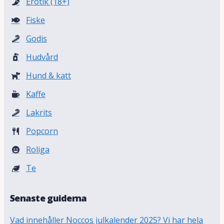
Erotik (18+)
Fiske
Godis
Hudvård
Hund & katt
Kaffe
Lakrits
Popcorn
Roliga
Te
Senaste guiderna
Vad innehåller Noccos julkalender 2025? Vi har hela