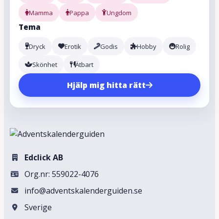
Mamma
Pappa
Ungdom
Tema
Dryck
Erotik
Godis
Hobby
Rolig
Skönhet
Ätbart
Hjälp mig hitta rätt
Edclick AB
Org.nr: 559022-4076
info@adventskalenderguiden.se
Sverige