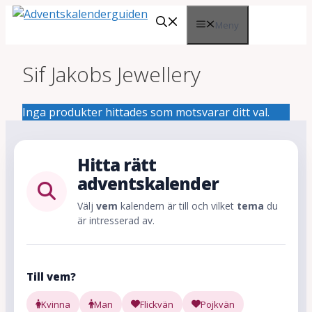
Hoppa
Meny
till
innehåll
Sif Jakobs Jewellery
Inga produkter hittades som motsvarar ditt val.
Hitta rätt
adventskalender
Välj
vem
kalendern är till och vilket
tema
du
är intresserad av.
Till vem?
Kvinna
Man
Flickvän
Pojkvän