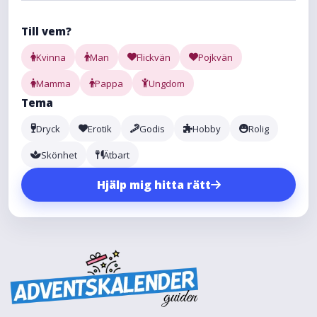
Till vem?
Kvinna
Man
Flickvän
Pojkvän
Mamma
Pappa
Ungdom
Tema
Dryck
Erotik
Godis
Hobby
Rolig
Skönhet
Ätbart
Hjälp mig hitta rätt