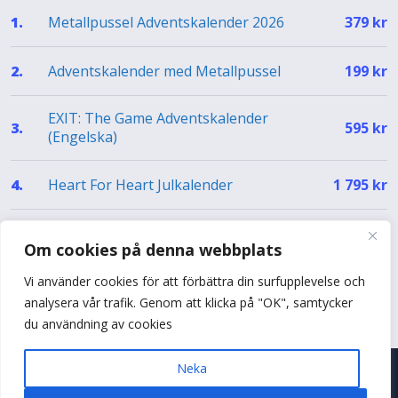
Metallpussel Adventskalender 2026
1.
379
kr
Adventskalender med Metallpussel
2.
199
kr
EXIT: The Game Adventskalender
3.
595
kr
(Engelska)
Heart For Heart Julkalender
4.
1 795
kr
EXIT Julkalender – The Silent Storm (EN)
5.
499
kr
Om cookies på denna webbplats
Vi använder cookies för att förbättra din surfupplevelse och
Se hela topplistan
analysera vår trafik. Genom att klicka på "OK", samtycker
du användning av cookies
Neka
© 2026 Adventskalenderguiden
•
Byggt med
♥
i Sverige