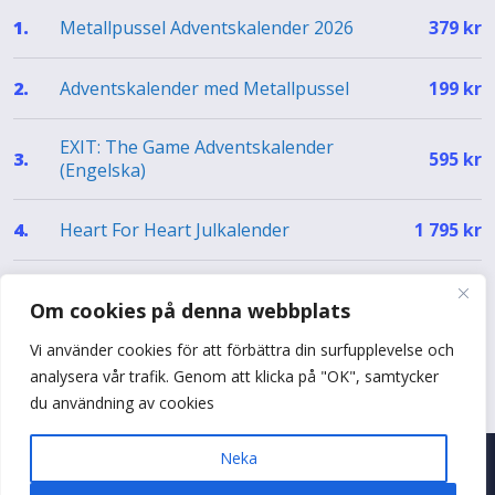
Metallpussel Adventskalender 2026
1.
379
kr
Adventskalender med Metallpussel
2.
199
kr
EXIT: The Game Adventskalender
3.
595
kr
(Engelska)
Heart For Heart Julkalender
4.
1 795
kr
EXIT Julkalender – The Silent Storm (EN)
5.
499
kr
Om cookies på denna webbplats
Vi använder cookies för att förbättra din surfupplevelse och
Se hela topplistan
analysera vår trafik. Genom att klicka på "OK", samtycker
du användning av cookies
Neka
© 2026 Adventskalenderguiden
•
Byggt med
♥
i Sverige