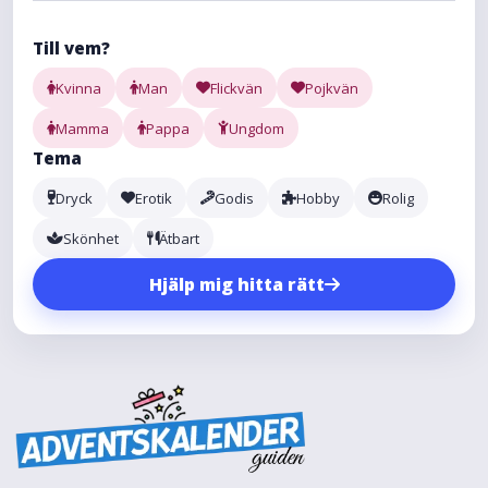
Till vem?
Kvinna
Man
Flickvän
Pojkvän
Mamma
Pappa
Ungdom
Tema
Dryck
Erotik
Godis
Hobby
Rolig
Skönhet
Ätbart
Hjälp mig hitta rätt