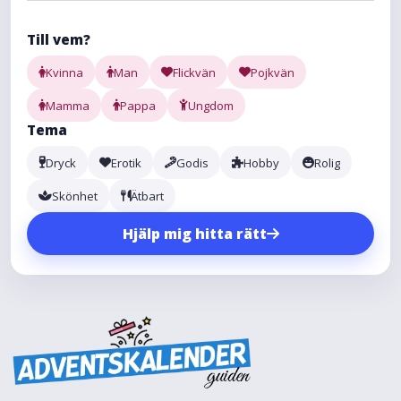
Till vem?
Kvinna
Man
Flickvän
Pojkvän
Mamma
Pappa
Ungdom
Tema
Dryck
Erotik
Godis
Hobby
Rolig
Skönhet
Ätbart
Hjälp mig hitta rätt