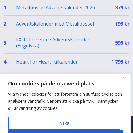
Metallpussel Adventskalender 2026
1.
379
kr
Adventskalender med Metallpussel
2.
199
kr
EXIT: The Game Adventskalender
3.
595
kr
(Engelska)
Heart For Heart Julkalender
4.
1 795
kr
EXIT Julkalender – The Silent Storm (EN)
5.
499
kr
Om cookies på denna webbplats
Vi använder cookies för att förbättra din surfupplevelse och
Se hela topplistan
analysera vår trafik. Genom att klicka på "OK", samtycker
du användning av cookies
Neka
© 2026 Adventskalenderguiden
•
Byggt med
♥
i Sverige