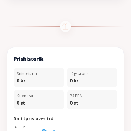
Prishistorik
Snittpris nu
Lägsta pris
0 kr
0 kr
Kalendrar
På REA
0 st
0 st
Snittpris över tid