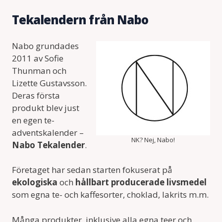
Tekalendern från Nabo
Nabo grundades
2011 av Sofie
Thunman och
Lizette Gustavsson.
Deras första
produkt blev just
en egen te-
adventskalender –
NK? Nej, Nabo!
Nabo Tekalender
.
Företaget har sedan starten fokuserat på
ekologiska
och
hållbart producerade livsmedel
som egna te- och kaffesorter, choklad, lakrits m.m.
Många produkter, inklusive alla egna teer och