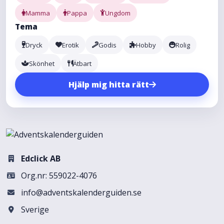
Mamma
Pappa
Ungdom
Tema
Dryck
Erotik
Godis
Hobby
Rolig
Skönhet
Ätbart
Hjälp mig hitta rätt
Edclick AB
Org.nr: 559022-4076
info@adventskalenderguiden.se
Sverige