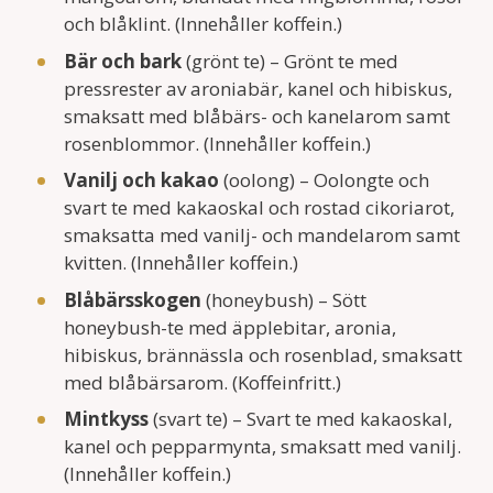
och blåklint. (Innehåller koffein.)
Bär och bark
(grönt te) – Grönt te med
pressrester av aroniabär, kanel och hibiskus,
smaksatt med blåbärs- och kanelarom samt
rosenblommor. (Innehåller koffein.)
Vanilj och kakao
(oolong) – Oolongte och
svart te med kakaoskal och rostad cikoriarot,
smaksatta med vanilj- och mandelarom samt
kvitten. (Innehåller koffein.)
Blåbärsskogen
(honeybush) – Sött
honeybush-te med äpplebitar, aronia,
hibiskus, brännässla och rosenblad, smaksatt
med blåbärsarom. (Koffeinfritt.)
Mintkyss
(svart te) – Svart te med kakaoskal,
kanel och pepparmynta, smaksatt med vanilj.
(Innehåller koffein.)