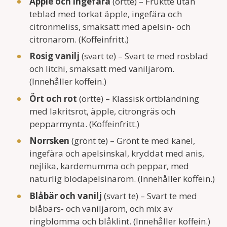
Äpple och ingefära
(örtte) – Fruktte utan
teblad med torkat äpple, ingefära och
citronmeliss, smaksatt med apelsin- och
citronarom. (Koffeinfritt.)
Rosig vanilj
(svart te) – Svart te med rosblad
och litchi, smaksatt med vaniljarom.
(Innehåller koffein.)
Ört och rot
(örtte) – Klassisk örtblandning
med lakritsrot, äpple, citrongräs och
pepparmynta. (Koffeinfritt.)
Norrsken
(grönt te) – Grönt te med kanel,
ingefära och apelsinskal, kryddat med anis,
nejlika, kardemumma och peppar, med
naturlig blodapelsinarom. (Innehåller koffein.)
Blåbär och vanilj
(svart te) – Svart te med
blåbärs- och vaniljarom, och mix av
ringblomma och blåklint. (Innehåller koffein.)