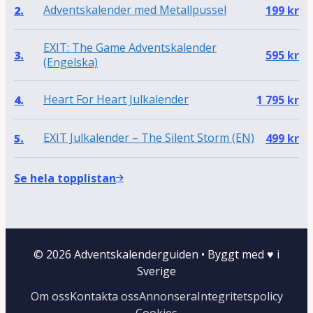
Adventskalender med Metallpussel
2.
199
kr
EXIT: The Game Adventskalender
3.
595
kr
(Engelska)
Heart For Heart Julkalender
4.
1 795
kr
EXIT Julkalender – The Silent Storm (EN)
5.
499
kr
Se hela topplistan
© 2026 Adventskalenderguiden
•
Byggt med
♥
i
Sverige
Om oss
Kontakta oss
Annonsera
Integritetspolicy
Cookies