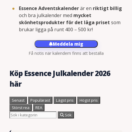
Essence Adventskalender
är en
riktigt billig
och bra julkalender med
mycket
skönhetsprodukter för det låga priset
som
brukar ligga på runt 400 – 500 kr!
Meddela mig
Få notis när kalendern finns att beställa
Köp Essence Julkalender 2026
här
Senast
Populärast
Lägst pris
Högst pris
Störst rea
REA
Sök