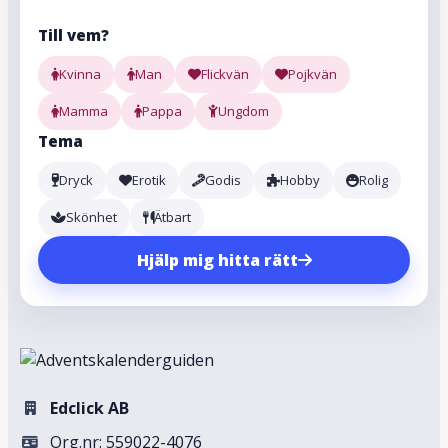
Till vem?
Kvinna
Man
Flickvän
Pojkvän
Mamma
Pappa
Ungdom
Tema
Dryck
Erotik
Godis
Hobby
Rolig
Skönhet
Ätbart
Hjälp mig hitta rätt
Edclick AB
Org.nr: 559022-4076