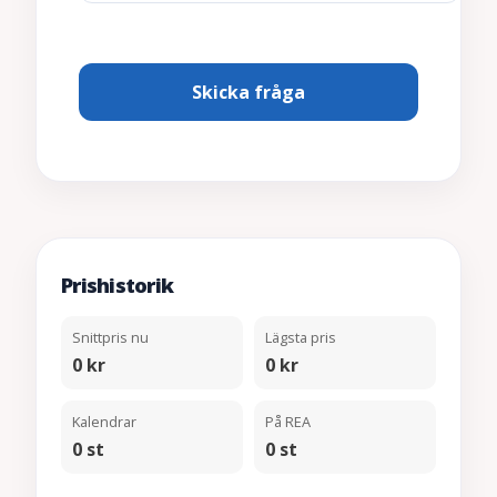
Prishistorik
Snittpris nu
Lägsta pris
0 kr
0 kr
Kalendrar
På REA
0 st
0 st