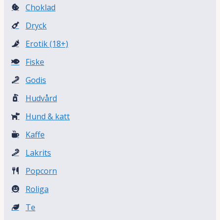
Choklad
Dryck
Erotik (18+)
Fiske
Godis
Hudvård
Hund & katt
Kaffe
Lakrits
Popcorn
Roliga
Te