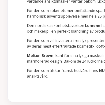
vårdande ansiktsmasker väntar bakom luck
För den som söker ett mer omfattande spa-
harmonisk adventsupplevelse med hela 25 p
Den nordiska skönhetsfavoriten
Lumene
ha
och makeup i en perfekt blandning av produ
För den som vill investera i ren lyx presente
av deras mest eftertraktade kosmetik-, doft
Molton Brown
, känt för sina lyxiga masku
marmorerad design. Bakom de 24 luckorna dö
För den som älskar fransk hudvård finns
NU
ansiktsvård.