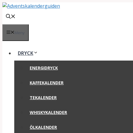
Hoppa
till
innehåll
Meny
DRYCK
ENERGIDRYCK
KAFFEKALENDER
TEKALENDER
WHISKYKALENDER
ÖLKALENDER