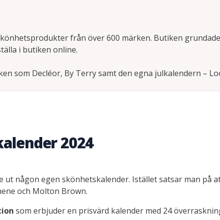
 skönhetsprodukter från över 600 märken. Butiken grundade
lla i butiken online.
en som Decléor, By Terry samt den egna julkalendern – Loo
kalender 2024
 ge ut någon egen skönhetskalender. Istället satsar man på a
mene och Molton Brown.
tion
som erbjuder en prisvärd kalender med 24 överraskningar