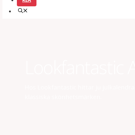
REA
Lookfantastic 
Hos Lookfantastic hittar ju julkalend
klassiska skönhetsmärken.