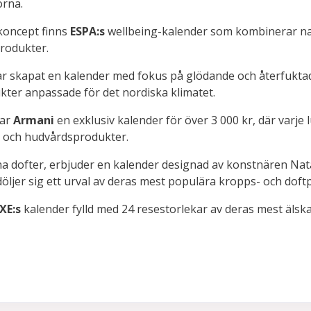
orna.
koncept finns
ESPA:s
wellbeing-kalender som kombinerar na
rodukter.
r skapat en kalender med fokus på glödande och återfuktad
kter anpassade för det nordiska klimatet.
rar
Armani
en exklusiv kalender för över 3 000 kr, där varje l
- och hudvårdsprodukter.
lina dofter, erbjuder en kalender designad av konstnären N
ljer sig ett urval av deras mest populära kropps- och doft
XE:s
kalender fylld med 24 resestorlekar av deras mest älska