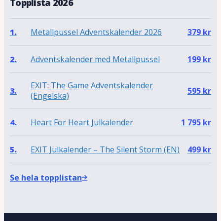
Topplista 2026
Metallpussel Adventskalender 2026
1.
379
kr
Adventskalender med Metallpussel
2.
199
kr
EXIT: The Game Adventskalender
3.
595
kr
(Engelska)
Heart For Heart Julkalender
4.
1 795
kr
EXIT Julkalender – The Silent Storm (EN)
5.
499
kr
Se hela topplistan