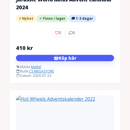
2024
⚡ Nyhet
✓ Finns i lager
🚚 1-3 dagar
0
0
410
kr
Köp här
Märke:
Mattel
Butik:
CS MEGASTORE
Datum: 2026-07-23