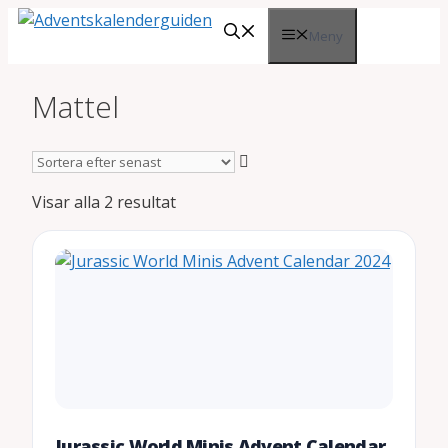
Hoppa
Meny
till
innehåll
Mattel
Sortera
Visar alla 2 resultat
efter
senaste
Jurassic World Minis Advent Calendar