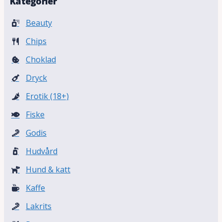
Kategorier
Beauty
Chips
Choklad
Dryck
Erotik (18+)
Fiske
Godis
Hudvård
Hund & katt
Kaffe
Lakrits