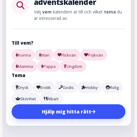
adventskalender
Välj
vem
kalendern är till och vilket
tema
du
är intresserad av.
Till vem?
Kvinna
Man
Flickvän
Pojkvän
Mamma
Pappa
Ungdom
Tema
Dryck
Erotik
Godis
Hobby
Rolig
Skönhet
Ätbart
Hjälp mig hitta rätt