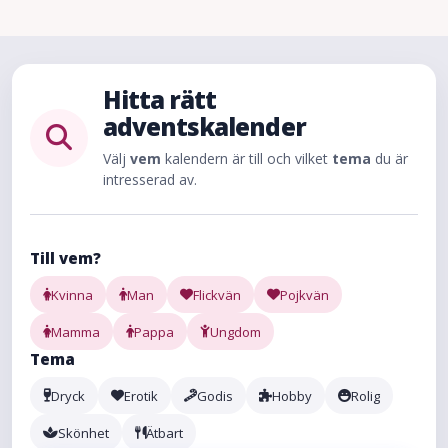
Hitta rätt
adventskalender
Välj
vem
kalendern är till och vilket
tema
du är
intresserad av.
Till vem?
Kvinna
Man
Flickvän
Pojkvän
Mamma
Pappa
Ungdom
Tema
Dryck
Erotik
Godis
Hobby
Rolig
Skönhet
Ätbart