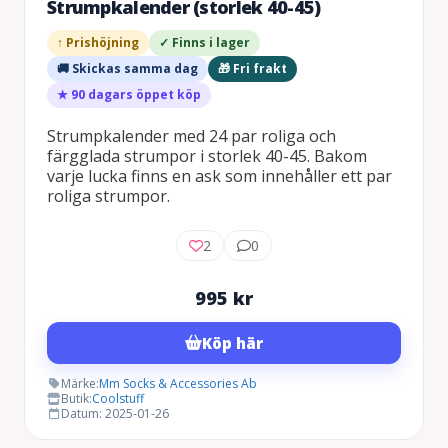
Strumpkalender (storlek 40-45)
↑ Prishöjning
✓ Finns i lager
🚚 Skickas samma dag
🎁 Fri frakt
★ 90 dagars öppet köp
Strumpkalender med 24 par roliga och
färgglada strumpor i storlek 40-45. Bakom
varje lucka finns en ask som innehåller ett par
roliga strumpor.
2
0
995
kr
Köp här
Märke:
Mm Socks & Accessories Ab
Butik:
Coolstuff
Datum: 2025-01-26