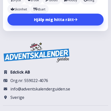
Skönhet
Ätbart
Hjälp mig hitta rätt
Edclick AB
Org.nr: 559022-4076
info@adventskalenderguiden.se
Sverige