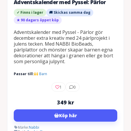
Adventskalender med Pyssel: Pärlor
✓ Finns i lager
🚚 Skickas samma dag
★ 90 dagars öppet köp
Adventskalender med Pyssel - Pärlor gör
december extra kreativ med 24 pärlprojekt i
julens tecken. Med NABBI BioBeads,
pärlplattor och mönster skapar barnen egna
dekorationer att hänga i granen eller ge bort
som personliga julpynt.
Passar till:
Barn
1
0
349
kr
Köp här
Märke:
Nabbi