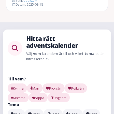
Butik:
Coolstuff
Datum: 2025-08-18
Hitta rätt
adventskalender
Välj
vem
kalendern är till och vilket
tema
du är
intresserad av.
Till vem?
Kvinna
Man
Flickvän
Pojkvän
Mamma
Pappa
Ungdom
Tema
Dryck
Erotik
Godis
Hobby
Rolig