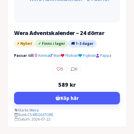
Wera Adventskalender – 24 dörrar
⚡ Nyhet
✓ Finns i lager
🚚 1-3 dagar
Passar till:
Kvinna
Man
Flickvän
Pojkvän
Pappa
0
0
589
kr
Köp här
Märke:
Wera
Butik:
CS MEGASTORE
Datum: 2026-07-22