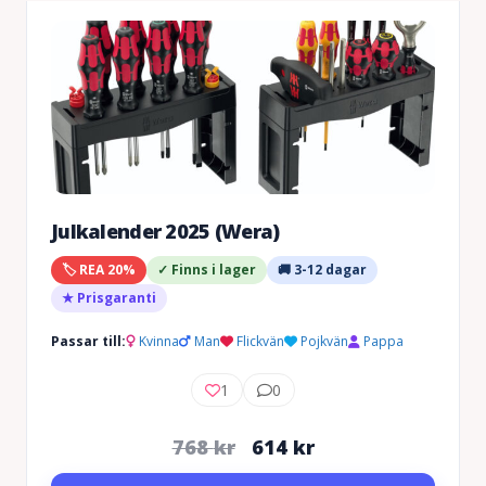
Julkalender 2025 (Wera)
🏷️ REA 20%
✓ Finns i lager
🚚 3-12 dagar
★ Prisgaranti
Passar till:
Kvinna
Man
Flickvän
Pojkvän
Pappa
1
0
Det
Det
768
kr
614
kr
ursprungliga
nuvarande