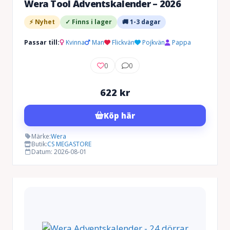
Wera Tool Adventskalender – 2026
⚡ Nyhet
✓ Finns i lager
🚚 1-3 dagar
Passar till:
Kvinna
Man
Flickvän
Pojkvän
Pappa
0
0
622
kr
Köp här
Märke:
Wera
Butik:
CS MEGASTORE
Datum: 2026-08-01