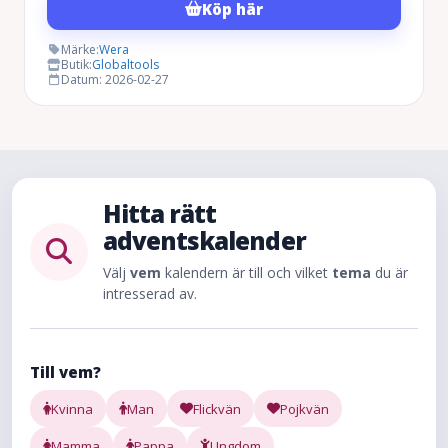
Köp här
priset
priset
var:
är:
Märke:
Wera
Butik:
Globaltools
768 kr.
614 kr.
Datum: 2026-02-27
Hitta rätt
adventskalender
Välj
vem
kalendern är till och vilket
tema
du är
intresserad av.
Till vem?
Kvinna
Man
Flickvän
Pojkvän
Mamma
Pappa
Ungdom