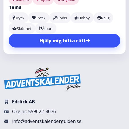
Tema
Dryck
Erotik
Godis
Hobby
Rolig
Skönhet
Ätbart
Hjälp mig hitta rätt
Edclick AB
Org.nr: 559022-4076
info@adventskalenderguiden.se