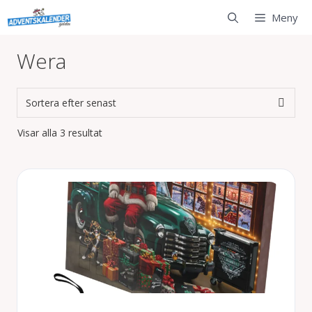
Hoppa
Meny
till
innehåll
Wera
Sortera
Visar alla 3 resultat
efter
senaste