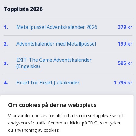
Topplista 2026
Metallpussel Adventskalender 2026
1.
379
kr
Adventskalender med Metallpussel
2.
199
kr
EXIT: The Game Adventskalender
3.
595
kr
(Engelska)
Heart For Heart Julkalender
4.
1 795
kr
EXIT Julkalender – The Silent Storm (EN)
5.
499
kr
Om cookies på denna webbplats
Vi använder cookies för att förbättra din surfupplevelse och
Se hela topplistan
analysera vår trafik. Genom att klicka på "OK", samtycker
du användning av cookies