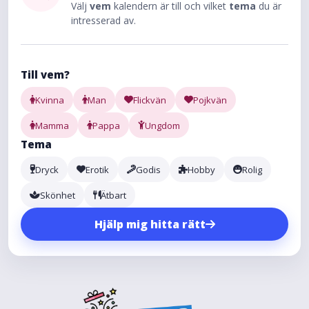
Välj
vem
kalendern är till och vilket
tema
du är
intresserad av.
Till vem?
Kvinna
Man
Flickvän
Pojkvän
Mamma
Pappa
Ungdom
Tema
Dryck
Erotik
Godis
Hobby
Rolig
Skönhet
Ätbart
Hjälp mig hitta rätt