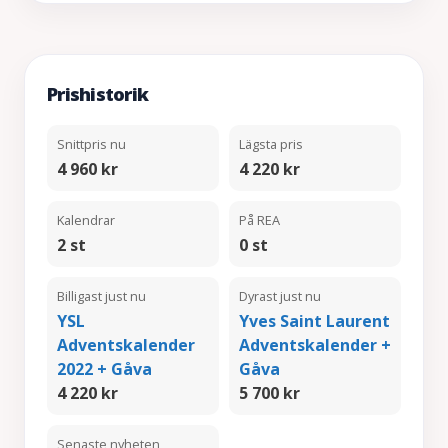
Prishistorik
Snittpris nu
Lägsta pris
4 960 kr
4 220 kr
Kalendrar
På REA
2 st
0 st
Billigast just nu
Dyrast just nu
YSL
Yves Saint Laurent
Adventskalender
Adventskalender +
2022 + Gåva
Gåva
4 220 kr
5 700 kr
Senaste nyheten