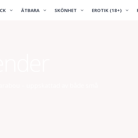
CK
ÄTBARA
SKÖNHET
EROTIK (18+)
ender
 Marabou – uppskattad av både små