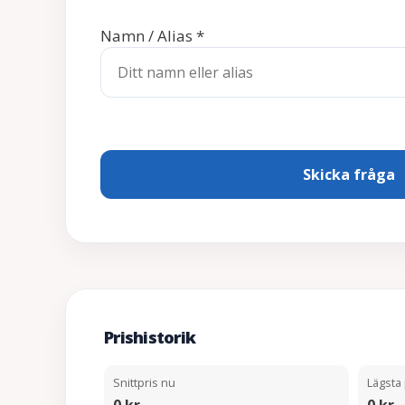
Namn / Alias
*
Prishistorik
Snittpris nu
Lägsta 
0 kr
0 kr