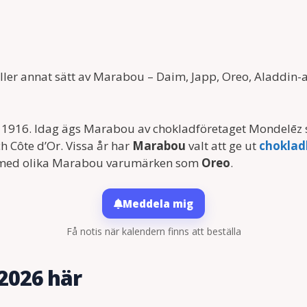
ller annat sätt av Marabou – Daim, Japp, Oreo, Aladdin-a
dan 1916. Idag ägs Marabou av chokladföretaget Mondelē
 Côte d’Or. Vissa år har
Marabou
valt att ge ut
choklad
 med olika Marabou varumärken som
Oreo
.
Meddela mig
Få notis när kalendern finns att beställa
2026 här