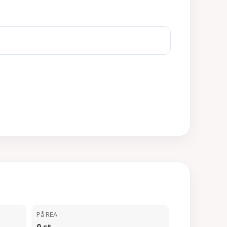
På REA
0 st