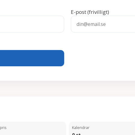
E-post
(frivilligt)
pris
Kalendrar
0 st