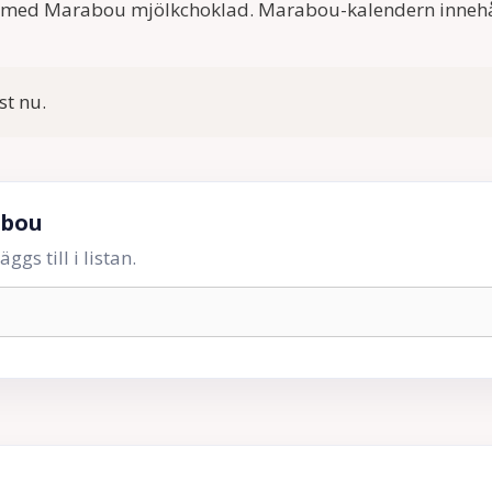
med Marabou mjölkchoklad. Marabou-kalendern innehåll
st nu.
abou
gs till i listan.