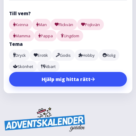
Till vem?
Kvinna
Man
Flickvän
Pojkvän
Mamma
Pappa
Ungdom
Tema
Dryck
Erotik
Godis
Hobby
Rolig
Skönhet
Ätbart
Hjälp mig hitta rätt