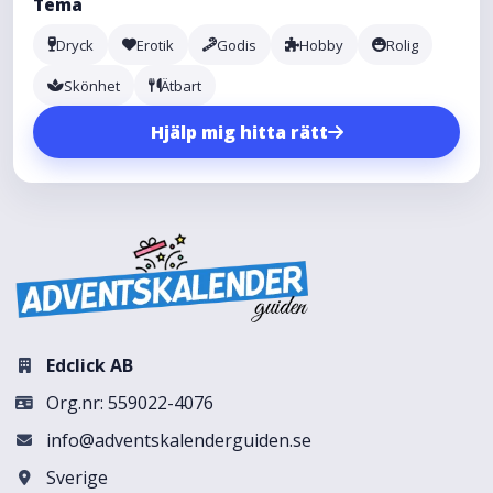
Tema
Dryck
Erotik
Godis
Hobby
Rolig
Skönhet
Ätbart
Hjälp mig hitta rätt
Edclick AB
Org.nr: 559022-4076
info@adventskalenderguiden.se
Sverige