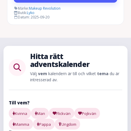
var:
är:
Märke:
Makeup Revolution
Butik:
Lyko
689 kr.
335 kr.
Datum: 2025-09-20
Hitta rätt
adventskalender
Välj
vem
kalendern är till och vilket
tema
du är
intresserad av.
Till vem?
Kvinna
Man
Flickvän
Pojkvän
Mamma
Pappa
Ungdom