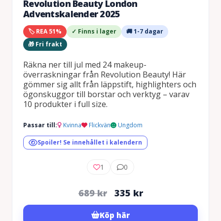
Revolution Beauty London
Adventskalender 2025
🏷️ REA 51%
✓ Finns i lager
🚚 1-7 dagar
🎁 Fri frakt
Räkna ner till jul med 24 makeup-
överraskningar från Revolution Beauty! Här
gömmer sig allt från läppstift, highlighters och
ögonskuggor till borstar och verktyg – varav
10 produkter i full size.
Passar till:
Kvinna
Flickvän
Ungdom
Spoiler! Se innehållet i kalendern
1
0
Det
Det
689
kr
335
kr
ursprungliga
nuvarande
Köp här
priset
priset