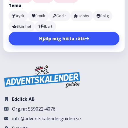
Tema
Dryck
Erotik
Godis
Hobby
Rolig
Skönhet
Ätbart
Hjälp mig hitta rätt
Edclick AB
Org.nr: 559022-4076
info@adventskalenderguiden.se