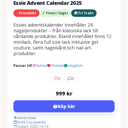
Essie Advent Calendar 2025
↓ Prissänkt
✓ Finns i lager
🎁 Fri frakt
Essies adventskalender innehåller 24
nagelprodukter – från klassiska lack till
vårdande produkter. Bland innehållet finns 12
minilack, flera full size-lack inklusive gel
couture, samt nagelvård och nail art-
produkter.
Passar till:
Kvinna
Flickvän
Ungdom
2
0
999
kr
Köp här
Märke:
Essie
Butik:
Cocopanda
Datum: 2025-10-14