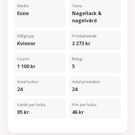
Märke
Tema
Essie
Nagellack &
nagelvård
Målgrupp
Produktvärde
Kvinnor
2 273 kr
Ca pris
Betyg
1 100 kr
5
Antal luckor
Antal produkter
24
24
Värde per lucka
Pris per lucka
95 kr
46 kr