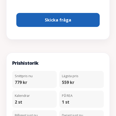
Prishistorik
Snittpris nu
Lägsta pris
779 kr
559 kr
Kalendrar
På REA
2 st
1 st
Billigast just nu
Dyrast just nu