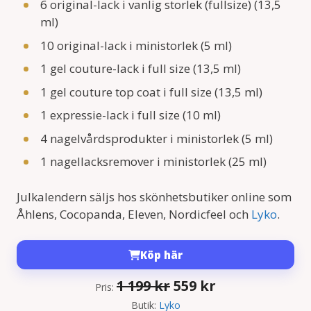
6 original-lack i vanlig storlek (fullsize) (13,5
ml)
10 original-lack i ministorlek (5 ml)
1 gel couture-lack i full size (13,5 ml)
1 gel couture top coat i full size (13,5 ml)
1 expressie-lack i full size (10 ml)
4 nagelvårdsprodukter i ministorlek (5 ml)
1 nagellacksremover i ministorlek (25 ml)
Julkalendern säljs hos skönhetsbutiker online som
Åhlens, Cocopanda, Eleven, Nordicfeel och
Lyko
.
Köp här
Det
Det
1 199
kr
559
kr
Pris:
ursprungliga
nuvarande
Butik:
Lyko