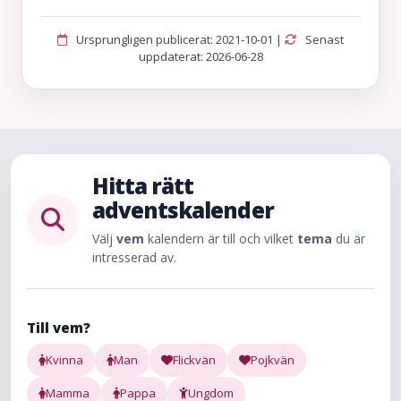
Ursprungligen publicerat: 2021-10-01 |
Senast
uppdaterat: 2026-06-28
Hitta rätt
adventskalender
Välj
vem
kalendern är till och vilket
tema
du är
intresserad av.
Till vem?
Kvinna
Man
Flickvän
Pojkvän
Mamma
Pappa
Ungdom