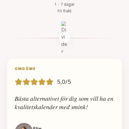
1 - 7 dagar
priset
priset
Fri frakt
var:
är:
1
559 kr.
199 kr.
OMDÖME
5,0/5
Bästa alternativet för dig som vill ha en
kvalitetskalender med smink!
Elin