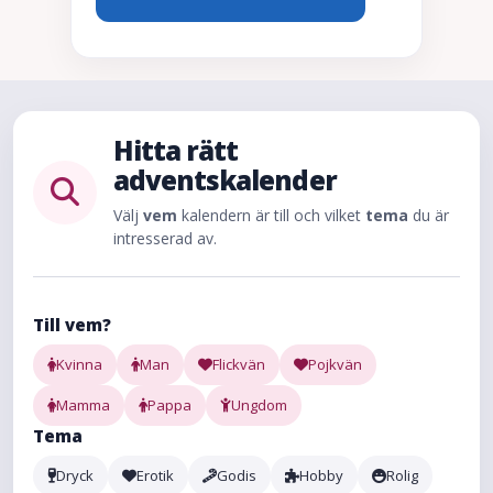
Hitta rätt
adventskalender
Välj
vem
kalendern är till och vilket
tema
du är
intresserad av.
Till vem?
Kvinna
Man
Flickvän
Pojkvän
Mamma
Pappa
Ungdom
Tema
Dryck
Erotik
Godis
Hobby
Rolig