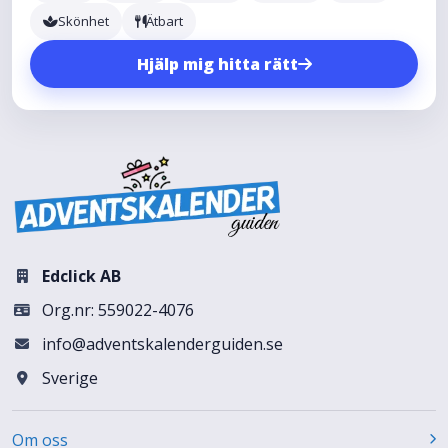
Skönhet
Ätbart
Hjälp mig hitta rätt
Edclick AB
Org.nr: 559022-4076
info@adventskalenderguiden.se
Sverige
Om oss