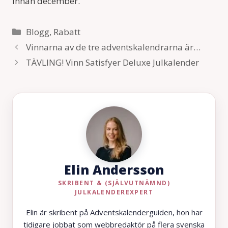
innan december.
Kategorier
Blogg
,
Rabatt
Vinnarna av de tre adventskalendrarna är…
TÄVLING! Vinn Satisfyer Deluxe Julkalender
Elin Andersson
SKRIBENT & (SJÄLVUTNÄMND)
JULKALENDEREXPERT
Elin är skribent på Adventskalenderguiden, hon har
tidigare jobbat som webbredaktör på flera svenska