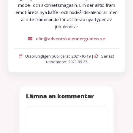
mode- och skönhetsmagasin. Elin ser alltid fram
emot årets nya kaffe- och hudvårdskalendrar men
är inte främmande för att testa nya typer av
julkalendrar
elin@adventskalenderguiden.se
Ursprungligen publicerat: 2021-10-19 |
Senast
uppdaterat: 2023-09-22
Lämna en kommentar
Kommentar
Namn
E-
Webbplats
post