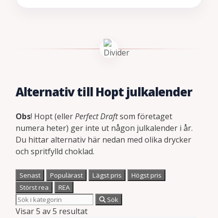
Alternativ till Hopt julkalender
Obs
! Hopt (eller
Perfect Draft
som företaget
numera heter) ger inte ut någon julkalender i år.
Du hittar alternativ här nedan med olika drycker
och spritfylld choklad.
Senast
Populärast
Lägst pris
Högst pris
Störst rea
REA
Sök
Visar 5 av 5 resultat