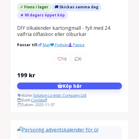
✓ Finns i lager
🚚 Skickas samma dag
★ 90 dagars öppet köp
DIY ölkalender kartongmall - fyll med 24
valfria ölflaskor eller ölburkar
Passar till:
Man
Pojkvän
Pappa
16
0
199
kr
Köp här
Märke:
Solution Logistic Company Ltd
Butik:
Coolstuff
Datum: 2025-11-07