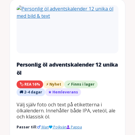
Personlig öl adventskalender 12 unika
öl
🏷️ REA 16%
⚡ Nyhet
✓ Finns i lager
🚚 2-4 dagar
★ Hemleverans
Välj själv foto och text på etiketterna i
ölkalendern. Innehåller både IPA, veteöl, ale
och klassisk öl.
Passar till:
Man
Pojkvän
Pappa