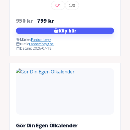
1
0
Det
Det
950
kr
799
kr
ursprungliga
nuvarande
Köp här
priset
priset
Märke:
Fantombryg
var:
är:
Butik:
Fantombryg.se
Datum: 2026-07-18
950 kr.
799 kr.
Gör Din Egen Ölkalender