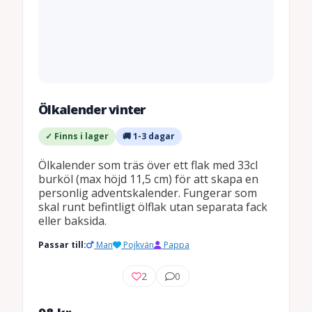
Ölkalender vinter
✓ Finns i lager
🚚 1-3 dagar
Ölkalender som träs över ett flak med 33cl
burköl (max höjd 11,5 cm) för att skapa en
personlig adventskalender. Fungerar som
skal runt befintligt ölflak utan separata fack
eller baksida.
Passar till:
Man
Pojkvän
Pappa
2
0