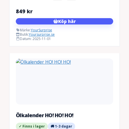
849
kr
Köp här
Märke:
YourSurprise
Butik:
Yoursurprise.se
Datum: 2025-11-01
Ölkalender HO! HO! HO!
✓ Finns i lager
🚚 1-3 dagar