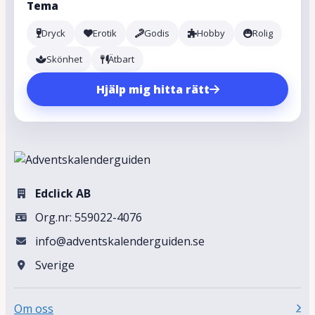
Tema
Dryck
Erotik
Godis
Hobby
Rolig
Skönhet
Ätbart
Hjälp mig hitta rätt
Edclick AB
Org.nr: 559022-4076
info@adventskalenderguiden.se
Sverige
Om oss