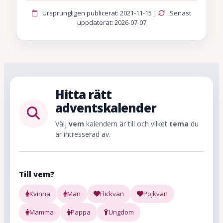
Ursprungligen publicerat: 2021-11-15 |
Senast
uppdaterat: 2026-07-07
Hitta rätt
adventskalender
Välj
vem
kalendern är till och vilket
tema
du
är intresserad av.
Till vem?
Kvinna
Man
Flickvän
Pojkvän
Mamma
Pappa
Ungdom