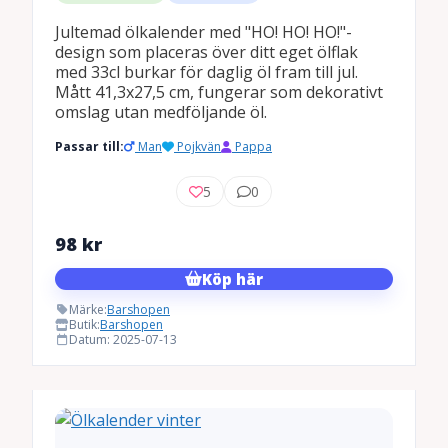
Jultemad ölkalender med "HO! HO! HO!"-
design som placeras över ditt eget ölflak
med 33cl burkar för daglig öl fram till jul.
Mått 41,3x27,5 cm, fungerar som dekorativt
omslag utan medföljande öl.
Passar till:
Man
Pojkvän
Pappa
5
0
98
kr
Köp här
Märke:
Barshopen
Butik:
Barshopen
Datum: 2025-07-13