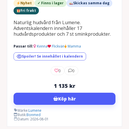
Nyhet
✓ Finns i lager
Skickas samma dag
Fri frakt
Naturlig hudvård från Lumene.
Adventskalendern innehåller 17
hudvårdsprodukter och 7 st sminkprodukter.
Passar till:
Kvinna
Flickvän
Mamma
Spoiler! Se innehållet i kalendern
0
0
1 135
kr
Köp här
Märke:
Lumene
Butik:
Bonmed
Datum: 2026-08-01