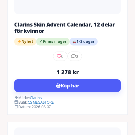
Clarins Skin Advent Calendar, 12 delar
för kvinnor
Nyhet
✓ Finns i lager
1-3 dagar
0
0
1 278
kr
Köp här
Märke:
Clarins
Butik:
CS MEGASTORE
Datum: 2026-08-07