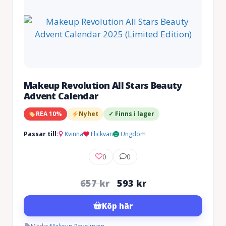
Makeup Revolution All Stars Beauty
Advent Calendar
REA 10%
Nyhet
✓ Finns i lager
Passar till:
Kvinna
Flickvän
Ungdom
0
0
Det
Det
657
kr
593
kr
ursprungliga
nuvarande
Köp här
priset
priset
var:
är: