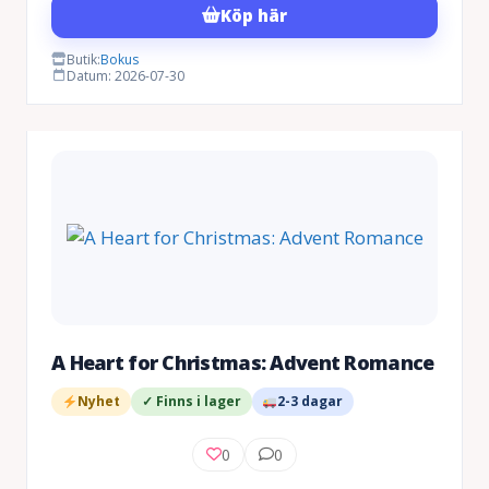
Köp här
Butik:
Bokus
Datum: 2026-07-30
A Heart for Christmas: Advent Romance
Nyhet
✓ Finns i lager
2-3 dagar
0
0