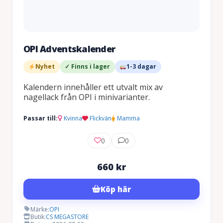
OPI Adventskalender
Nyhet
✓ Finns i lager
1-3 dagar
Kalendern innehåller ett utvalt mix av
nagellack från OPI i minivarianter.
Passar till:
Kvinna
Flickvän
Mamma
0
0
660
kr
Köp här
Märke:
OPI
Butik:
CS MEGASTORE