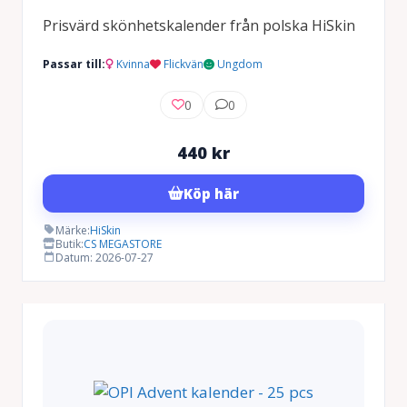
Prisvärd skönhetskalender från polska HiSkin
Passar till:
Kvinna
Flickvän
Ungdom
0
0
440
kr
Köp här
Märke:
HiSkin
Butik:
CS MEGASTORE
Datum: 2026-07-27