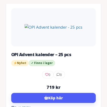
OPI Advent kalender – 25 pcs
Nyhet
✓ Finns i lager
0
0
719
kr
Köp här