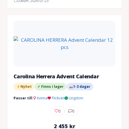
Datum: 2026-07-23
Carolina Herrera Advent Calendar
Nyhet
✓ Finns i lager
1-3 dagar
Passar till:
Kvinna
Flickvän
Ungdom
0
0
2 455
kr