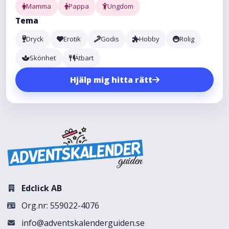
Mamma
Pappa
Ungdom
Tema
Dryck
Erotik
Godis
Hobby
Rolig
Skönhet
Ätbart
Hjälp mig hitta rätt
Edclick AB
Org.nr: 559022-4076
info@adventskalenderguiden.se