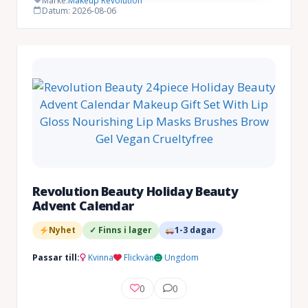
Märke:
Makeup Revolution
Datum: 2026-08-06
657 kr.
593 kr.
Revolution Beauty Holiday Beauty
Advent Calendar
Nyhet
✓ Finns i lager
1-3 dagar
Passar till:
Kvinna
Flickvän
Ungdom
0
0