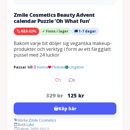
Zmile Cosmetics Beauty Advent
calendar Puzzle ’Oh What Fun’
🏷️ REA 62%
✓ Finns i lager
🚚 1-7 dagar
Bakom varje bit döljer sig veganska makeup-
produkter och verktyg i form av ett färgglatt
pussel med 24 luckor
Passar till:
Kvinna
Flickvän
Ungdom
1
0
Det
Det
329
kr
125
kr
ursprungliga
nuvarande
Köp här
priset
priset
var:
är:
Märke:
Zmile Cosmetics
Butik:
Lyko
329 kr.
125 kr.
Datum: 2025-10-12