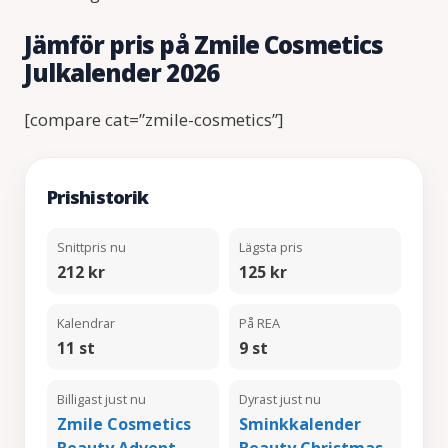
Jämför pris på Zmile Cosmetics
Julkalender 2026
[compare cat=”zmile-cosmetics”]
Prishistorik
Snittpris nu
Lägsta pris
212 kr
125 kr
Kalendrar
På REA
11 st
9 st
Billigast just nu
Dyrast just nu
Zmile Cosmetics
Sminkkalender