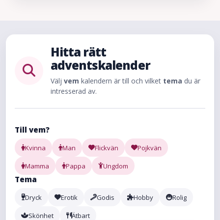
Hitta rätt
adventskalender
Välj
vem
kalendern är till och vilket
tema
du är
intresserad av.
Till vem?
Kvinna
Man
Flickvän
Pojkvän
Mamma
Pappa
Ungdom
Tema
Dryck
Erotik
Godis
Hobby
Rolig
Skönhet
Ätbart