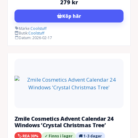
279
kr
Köp här
Märke:
Coolstuff
Butik:
Coolstuff
Datum: 2026-02-17
Zmile Cosmetics Advent Calendar 24
Windows ’Crystal Christmas Tree’
🏷️ REA 30%
✓ Finns i lager
🚚 1-3 dagar