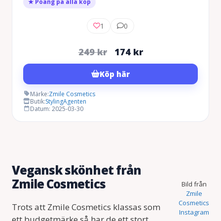
★ Poäng på alla köp
1
0
Det
Det
249
kr
174
kr
ursprungliga
nuvarande
Köp här
priset
priset
var:
är:
Märke:
Zmile Cosmetics
Butik:
StylingAgenten
249 kr.
174 kr.
Datum: 2025-03-30
Vegansk skönhet från
Zmile Cosmetics
Bild från
Zmile
Cosmetics
Trots att Zmile Cosmetics klassas som
Instagram
ett budgetmärke så har de ett stort