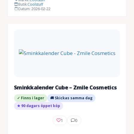
Butik:
Coolstuff
Datum: 2026-02-22
Sminkkalender Cube – Zmile Cosmetics
✓ Finns i lager
🚚 Skickas samma dag
★ 90 dagars öppet köp
1
0