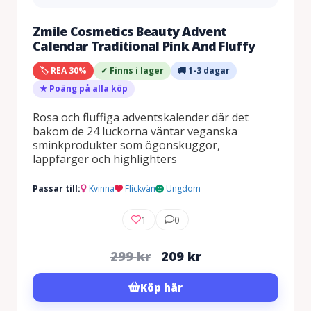
Zmile Cosmetics Beauty Advent
Calendar Traditional Pink And Fluffy
🏷️ REA 30%
✓ Finns i lager
🚚 1-3 dagar
★ Poäng på alla köp
Rosa och fluffiga adventskalender där det
bakom de 24 luckorna väntar veganska
sminkprodukter som ögonskuggor,
läppfärger och highlighters
Passar till:
Kvinna
Flickvän
Ungdom
1
0
Det
Det
299
kr
209
kr
ursprungliga
nuvarande
Köp här
priset
priset