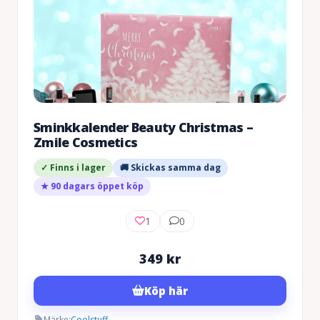
Sminkkalender Beauty Christmas –
Zmile Cosmetics
✓ Finns i lager
🚚 Skickas samma dag
★ 90 dagars öppet köp
1
0
349
kr
Köp här
Märke:
Coolstuff