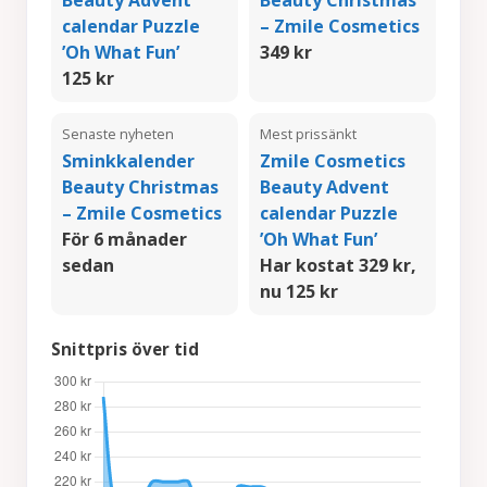
Beauty Advent
Beauty Christmas
calendar Puzzle
– Zmile Cosmetics
’Oh What Fun’
349 kr
125 kr
Senaste nyheten
Mest prissänkt
Sminkkalender
Zmile Cosmetics
Beauty Christmas
Beauty Advent
– Zmile Cosmetics
calendar Puzzle
För 6 månader
’Oh What Fun’
sedan
Har kostat 329 kr,
nu 125 kr
Snittpris över tid