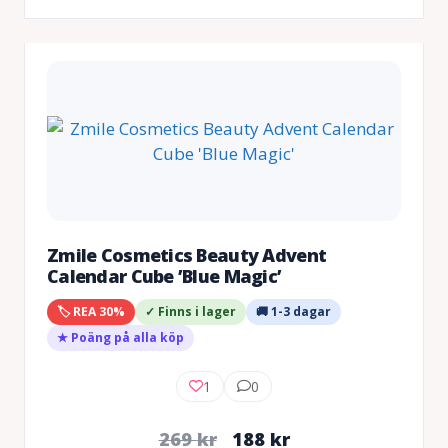
Zmile Cosmetics Beauty Advent
Calendar Cube ’Blue Magic’
🏷️ REA 30%
✓ Finns i lager
🚚 1-3 dagar
★ Poäng på alla köp
1
0
Det
Det
269
kr
188
kr