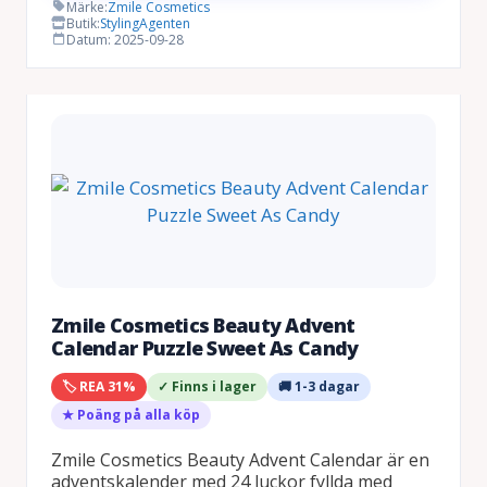
var:
är:
Märke:
Zmile Cosmetics
Butik:
StylingAgenten
299 kr.
209 kr.
Datum: 2025-09-28
Zmile Cosmetics Beauty Advent
Calendar Puzzle Sweet As Candy
🏷️ REA 31%
✓ Finns i lager
🚚 1-3 dagar
★ Poäng på alla köp
Zmile Cosmetics Beauty Advent Calendar är en
adventskalender med 24 luckor fyllda med