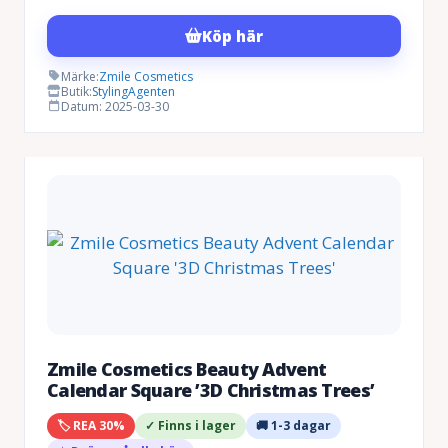
ursprungliga
nuvarande
Köp här
priset
priset
var:
är:
Märke:
Zmile Cosmetics
Butik:
StylingAgenten
269 kr.
188 kr.
Datum: 2025-03-30
Zmile Cosmetics Beauty Advent
Calendar Square ’3D Christmas Trees’
🏷️ REA 30%
✓ Finns i lager
🚚 1-3 dagar