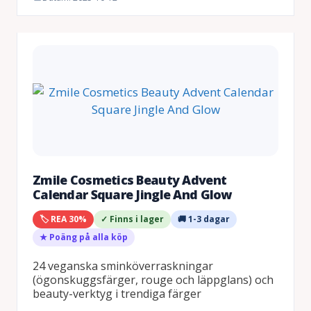
Zmile Cosmetics Beauty Advent
Calendar Square Jingle And Glow
🏷️ REA 30%
✓ Finns i lager
🚚 1-3 dagar
★ Poäng på alla köp
24 veganska sminköverraskningar
(ögonskuggsfärger, rouge och läppglans) och
beauty-verktyg i trendiga färger