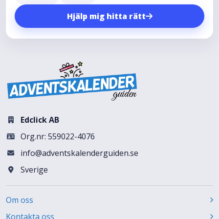
Hjälp mig hitta rätt
Edclick AB
Org.nr: 559022-4076
info@adventskalenderguiden.se
Sverige
Om oss
Kontakta oss