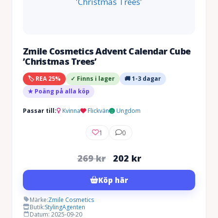
Zmile Cosmetics Advent Calendar Cube
’Christmas Trees’
🏷️ REA 25%
✓ Finns i lager
🚚 1-3 dagar
★ Poäng på alla köp
Passar till:
Kvinna
Flickvän
Ungdom
1
0
Det
Det
269
kr
202
kr
ursprungliga
nuvarande
Köp här
priset
priset
var:
är:
Märke:
Zmile Cosmetics
Butik:
StylingAgenten
269 kr.
202 kr.
Datum: 2025-09-20