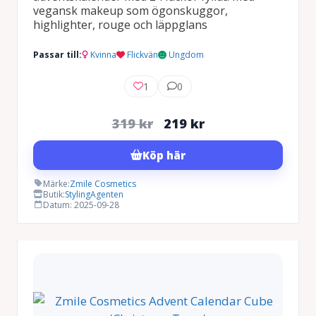
vegansk makeup som ögonskuggor,
highlighter, rouge och läppglans
Passar till:
Kvinna
Flickvän
Ungdom
1
0
Det
Det
319
kr
219
kr
ursprungliga
nuvarande
Köp här
priset
priset
var:
är:
Märke:
Zmile Cosmetics
Butik:
StylingAgenten
319 kr.
219 kr.
Datum: 2025-09-28